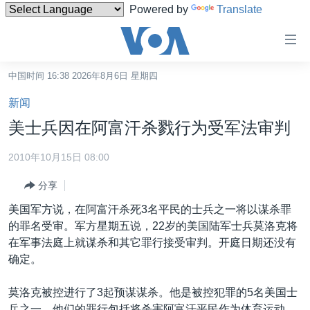
Powered by
Translate
无
障
碍
中国时间 16:38 2026年8月6日 星期四
主页
链
新闻
接
美国
美士兵因在阿富汗杀戮行为受军法审判
跳
中国
转
2010年10月15日 08:00
台湾
到
分享
内
港澳
容
美国军方说，在阿富汗杀死3名平民的士兵之一将以谋杀罪
国际
跳
的罪名受审。军方星期五说，22岁的美国陆军士兵莫洛克将
转
分类新闻
最新国际新闻
在军事法庭上就谋杀和其它罪行接受审判。开庭日期还没有
到
确定。
美中关系
印太
经济·金融·贸易
导
航
热点专题
中东
人权·法律·宗教
莫洛克被控进行了3起预谋谋杀。他是被控犯罪的5名美国士
跳
兵之一。他们的罪行包括将杀害阿富汗平民作为体育运动，