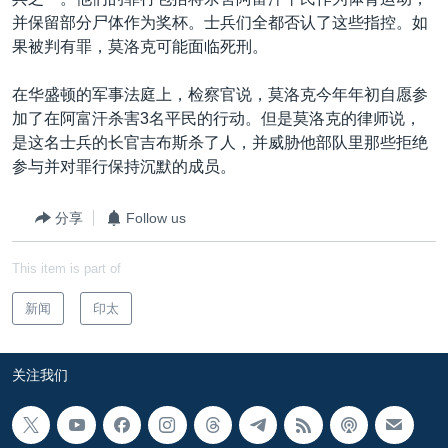
VOA视频
欧洲
科教·文娱·体健
白宫要闻
转
并保留部分尸体作为奖杯。士兵们全都否认了这些指控。如
到
VOA今日焦点
非洲
军事
国会报道
果被判有罪，莫洛克可能面临死刑。
检
中文广播
美洲
劳工
美中关系
索
在华盛顿的军事法庭上，检察官说，莫洛克今年年初自愿参
全球议题
环境
美国建国250周年
加了在阿富汗杀害3名平民的行动。但是莫洛克的律师说，
关注我们
是这名士兵的长官吉布斯杀了人，并威胁他部队里那些拒绝
埃博拉疫情
参与并对罪行保持沉默的成员。
美国之音专访
分享
Follow us
重要讲话与声明
台海两岸关系
其他语言网站
This item is part of
南中国海争端
新闻
印太
关注西藏
关注新疆
关注我们
GEN Z 看美国