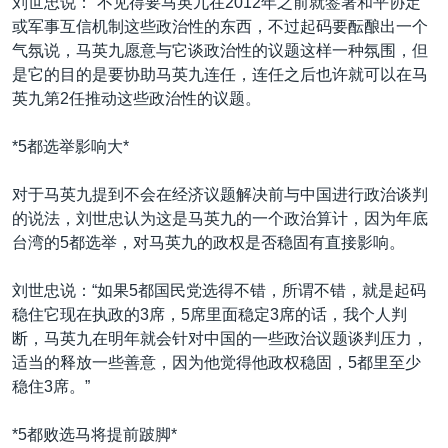
刘世忠说：“不见得要马英九在2012年之前就签署和平协定
或军事互信机制这些政治性的东西，不过起码要酝酿出一个
气氛说，马英九愿意与它谈政治性的议题这样一种氛围，但
是它的目的是要协助马英九连任，连任之后也许就可以在马
英九第2任推动这些政治性的议题。
*5都选举影响大*
对于马英九提到不会在经济议题解决前与中国进行政治谈判
的说法，刘世忠认为这是马英九的一个政治算计，因为年底
台湾的5都选举，对马英九的政权是否稳固有直接影响。
刘世忠说：“如果5都国民党选得不错，所谓不错，就是起码
稳住它现在执政的3席，5席里面稳定3席的话，我个人判
断，马英九在明年就会针对中国的一些政治议题谈判压力，
适当的释放一些善意，因为他觉得他政权稳固，5都里至少
稳住3席。”
*5都败选马将提前跛脚*