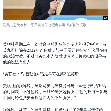
VOA视频
欧洲
科教·文娱·体健
白宫要闻
转
到
VOA今日焦点
非洲
军事
国会报道
检
中文广播
美洲
劳工
美中关系
索
马英九总统在松山军用基地举行记者会澄清美联社报导
全球议题
环境
美国建国250周年
关注我们
埃博拉疫情
美联社星期二在一篇对台湾总统马英九专访的报导中说，马
美国之音专访
英九不排除在2012年连任后，与中国展开包括安全议题在内
重要讲话与声明
的政治对话。不过马英九本人随后澄清说，美联社的报导与
他的说法有出入。
台海两岸关系
其他语言网站
南中国海争端
*美联社：马指政治对话最早可在第2任展开*
关注西藏
美联社的报导说，虽然马英九没有提出与中国进行政治对话
关注新疆
的时间表，不过他说，一旦经济议题解决，“他的政府准备与
中国讨论包括安全议题在内的政治协议。”
GEN Z 看美国
报导说，马英九的意思是指，如果他在2012年赢得连任的