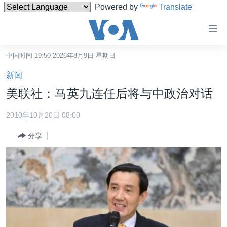
Powered by
Translate
无
障
碍
中国时间 19:50 2026年8月9日 星期日
主页
链
新闻
接
美国
美联社：马英九连任后将与中政治对话
跳
中国
转
2010年10月20日 08:00
台湾
到
分享
内
港澳
容
国际
跳
转
分类新闻
最新国际新闻
到
美中关系
印太
经济·金融·贸易
导
航
热点专题
中东
人权·法律·宗教
跳