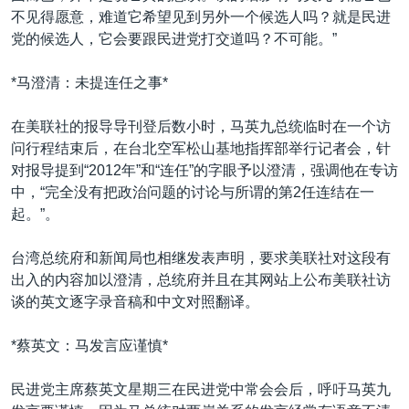
不见得愿意，难道它希望见到另外一个候选人吗？就是民进
党的候选人，它会要跟民进党打交道吗？不可能。”
*马澄清：未提连任之事*
在美联社的报导导刊登后数小时，马英九总统临时在一个访
问行程结束后，在台北空军松山基地指挥部举行记者会，针
对报导提到“2012年”和“连任”的字眼予以澄清，强调他在专访
中，“完全没有把政治问题的讨论与所谓的第2任连结在一
起。”。
台湾总统府和新闻局也相继发表声明，要求美联社对这段有
出入的内容加以澄清，总统府并且在其网站上公布美联社访
谈的英文逐字录音稿和中文对照翻译。
*蔡英文：马发言应谨慎*
民进党主席蔡英文星期三在民进党中常会会后，呼吁马英九