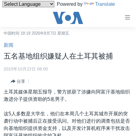
Powered by
Translate
无
障
碍
中国时间 18:19 2026年8月7日 星期五
主页
链
新闻
接
美国
五名基地组织嫌疑人在土耳其被捕
跳
中国
转
2010年10月22日 08:00
台湾
到
分享
内
港澳
容
土耳其媒体星期五报导，警方抓获了涉嫌向阿富汗基地组织
国际
跳
激进分子提供资助的5名男子。
转
分类新闻
最新国际新闻
到
这5人多数是大学生，他们在本周几个土耳其城市开展的突
美中关系
印太
经济·金融·贸易
导
袭行动中被捕后正在接受讯问。对他们进行的调查包括是否
航
热点专题
中东
人权·法律·宗教
向基地组织提供资金支持，以及开发计算机程序来干扰攻击
跳
阿富汗基地组织的北约飞机。