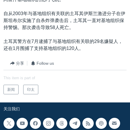
VOA视频
欧洲
科教·文娱·体健
白宫要闻
转
到
VOA今日焦点
非洲
军事
国会报道
自从2003年与基地组织有关联的土耳其伊斯兰激进分子在伊
检
斯坦布尔实施了自杀炸弹袭击后，土耳其一直对基地组织保
中文广播
美洲
劳工
美中关系
索
持警惕。那次袭击导致58人死亡。
全球议题
环境
美国建国250周年
关注我们
土耳其警方在7月逮捕了与基地组织有关联的29名嫌疑人，
埃博拉疫情
还在1月围捕了支持基地组织的120人。
美国之音专访
分享
Follow us
重要讲话与声明
台海两岸关系
其他语言网站
This item is part of
南中国海争端
新闻
印太
关注西藏
关注新疆
关注我们
GEN Z 看美国