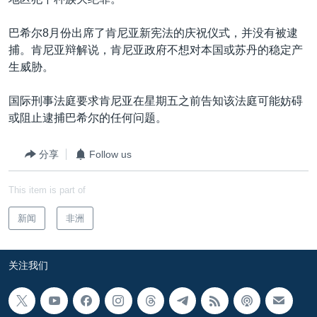
VOA视频
欧洲
科教·文娱·体健
白宫要闻
转
到
VOA今日焦点
非洲
军事
国会报道
巴希尔8月份出席了肯尼亚新宪法的庆祝仪式，并没有被逮
检
捕。肯尼亚辩解说，肯尼亚政府不想对本国或苏丹的稳定产
中文广播
美洲
劳工
美中关系
索
生威胁。
全球议题
环境
美国建国250周年
关注我们
国际刑事法庭要求肯尼亚在星期五之前告知该法庭可能妨碍
埃博拉疫情
或阻止逮捕巴希尔的任何问题。
美国之音专访
分享
Follow us
重要讲话与声明
台海两岸关系
其他语言网站
This item is part of
南中国海争端
新闻
非洲
关注西藏
关注新疆
关注我们
GEN Z 看美国