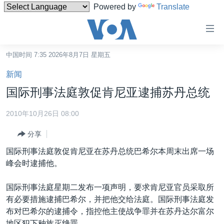
Powered by
Translate
无
障
碍
中国时间 7:35 2026年8月7日 星期五
主页
链
新闻
接
美国
国际刑事法庭敦促肯尼亚逮捕苏丹总统
跳
中国
转
2010年10月26日 08:00
台湾
到
分享
内
港澳
容
国际刑事法庭敦促肯尼亚在苏丹总统巴希尔本周末出席一场
国际
跳
峰会时逮捕他。
转
分类新闻
最新国际新闻
到
国际刑事法庭星期二发布一项声明，要求肯尼亚官员采取所
美中关系
印太
经济·金融·贸易
导
有必要措施逮捕巴希尔，并把他交给法庭。国际刑事法庭发
航
热点专题
中东
人权·法律·宗教
布对巴希尔的逮捕令，指控他主使战争罪并在苏丹达尔富尔
跳
地区犯下种族灭绝罪。