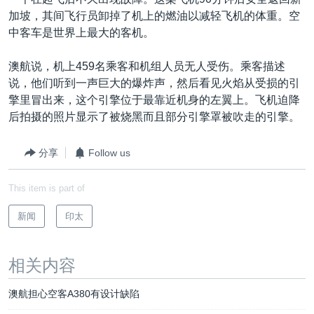
VOA视频
欧洲
科教·文娱·体健
白宫要闻
转
加坡，其间飞行员卸掉了机上的燃油以减轻飞机的体重。空
到
VOA今日焦点
非洲
军事
国会报道
中客车是世界上最大的客机。
检
中文广播
美洲
劳工
美中关系
索
澳航说，机上459名乘客和机组人员无人受伤。乘客描述
全球议题
环境
美国建国250周年
说，他们听到一声巨大的爆炸声，然后看见火焰从受损的引
关注我们
擎里冒出来，这个引擎位于最靠近机身的左翼上。飞机迫降
埃博拉疫情
后拍摄的照片显示了被烧黑而且部分引擎罩被吹走的引擎。
美国之音专访
分享
Follow us
重要讲话与声明
台海两岸关系
其他语言网站
This item is part of
南中国海争端
新闻
印太
关注西藏
关注新疆
相关内容
GEN Z 看美国
澳航担心空客A380有设计缺陷