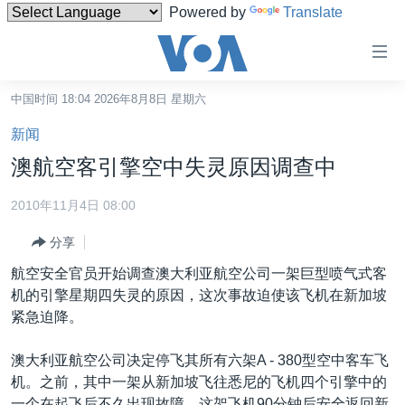
Powered by
Translate
无
障
碍
中国时间 18:04 2026年8月8日 星期六
主页
链
新闻
接
美国
澳航空客引擎空中失灵原因调查中
跳
中国
转
2010年11月4日 08:00
台湾
到
分享
内
港澳
容
航空安全官员开始调查澳大利亚航空公司一架巨型喷气式客
国际
跳
机的引擎星期四失灵的原因，这次事故迫使该飞机在新加坡
转
分类新闻
最新国际新闻
紧急迫降。
到
美中关系
印太
经济·金融·贸易
导
澳大利亚航空公司决定停飞其所有六架A - 380型空中客车飞
航
热点专题
中东
人权·法律·宗教
机。之前，其中一架从新加坡飞往悉尼的飞机四个引擎中的
跳
一个在起飞后不久出现故障。这架飞机90分钟后安全返回新