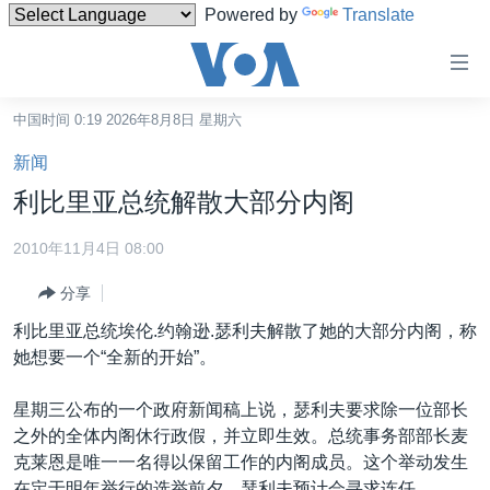
Powered by
Translate
无
障
碍
中国时间 0:19 2026年8月8日 星期六
主页
链
新闻
接
美国
利比里亚总统解散大部分内阁
跳
中国
转
2010年11月4日 08:00
台湾
到
分享
内
港澳
容
利比里亚总统埃伦.约翰逊.瑟利夫解散了她的大部分内阁，称
国际
跳
她想要一个“全新的开始”。
转
分类新闻
最新国际新闻
到
星期三公布的一个政府新闻稿上说，瑟利夫要求除一位部长
美中关系
印太
经济·金融·贸易
导
之外的全体内阁休行政假，并立即生效。总统事务部部长麦
航
热点专题
中东
人权·法律·宗教
克莱恩是唯一一名得以保留工作的内阁成员。这个举动发生
跳
在定于明年举行的选举前夕。瑟利夫预计会寻求连任。