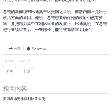
VOA视频
欧洲
科教·文娱·体健
白宫要闻
转
到
VOA今日焦点
非洲
军事
国会报道
总统的新闻秘书巴迪奥告诉美国之音说，解散内阁不是出于
检
政治方面的原因。他说，总统想要确保她的政府仍然有效
中文广播
美洲
劳工
美中关系
索
率，并把精力集中在利比里亚的发展上。巴迪奥说，在总统
全球议题
环境
美国建国250周年
进行业绩审查后，一些部长可能将被邀请重返职位。
关注我们
埃博拉疫情
美国之音专访
分享
Follow us
重要讲话与声明
This item is part of
台海两岸关系
其他语言网站
新闻
非洲
南中国海争端
关注西藏
相关内容
关注新疆
美国考虑更换驻利比亚大使
GEN Z 看美国