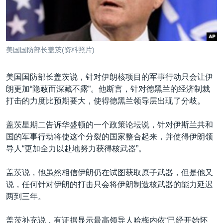
VOA视频
欧洲
科教·文娱·体健
白宫要闻
转
到
VOA今日焦点
非洲
军事
国会报道
检
中文广播
美洲
劳工
美中关系
索
美国国防部长盖茨(资料照片)
全球议题
环境
美国建国250周年
关注我们
埃博拉疫情
美国国防部长盖茨说，针对伊朗核项目的军事行动只会让伊
朗更加“隐蔽而深藏不露”。他断言，针对德黑兰的经济制裁
美国之音专访
打击的力度比预期要大，使得德黑兰领导层出现了分歧。
重要讲话与声明
盖茨星期二告诉华盛顿的一个政策论坛说，针对伊斯兰共和
台海两岸关系
其他语言网站
国的军事行动将使这个分裂的国家整合起来，并使得伊朗领
南中国海争端
导人“更加全力以赴地努力获得核武器”。
关注西藏
盖茨说，他虽然相信伊朗仍在试图获取原子武器，但是他又
关注新疆
说，任何针对伊朗的打击只会将伊朗制造核武器的能力延迟
两到三年。
GEN Z 看美国
盖茨补充说，有证据显示最高领导人哈梅内依“已经开始怀