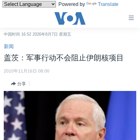
Powered by
Translate
无
障
碍
中国时间 16:52 2026年8月7日 星期五
主页
链
新闻
接
美国
盖茨：军事行动不会阻止伊朗核项目
跳
中国
转
2010年11月16日 08:00
台湾
到
分享
内
港澳
容
国际
跳
转
分类新闻
最新国际新闻
到
美中关系
印太
经济·金融·贸易
导
航
热点专题
中东
人权·法律·宗教
跳