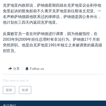
VOA视频
欧洲
科教·文娱·体健
白宫要闻
转
克罗地亚内政部说，萨纳德星期四就在克罗地亚议会剥夺他
到
VOA今日焦点
非洲
军事
国会报道
免受起诉的豁免权前不久离开克罗地亚前往斯洛文尼亚。一
检
名声称萨纳德跟他联系过的律师说，萨纳德是因公务外出，
中文广播
美洲
劳工
美中关系
索
他计划在三四天内返回克罗地亚。
全球议题
环境
美国建国250周年
关注我们
反腐败官员一直在对萨纳德进行调查，因为他被指控，在
埃博拉疫情
2003年到2009年担任总理时有非法行为。萨纳德17个月前
美国之音专访
突然辞职。他是自克罗地亚1991年独立之来被调查的最高级
别官员。
重要讲话与声明
台海两岸关系
其他语言网站
分享
Follow us
南中国海争端
关注西藏
This item is part of
关注新疆
新闻
欧洲
GEN Z 看美国
关注我们