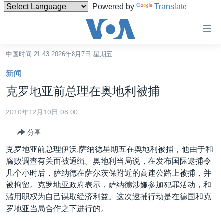
Powered by
Translate
无
障
碍
中国时间 21:43 2026年8月7日 星期五
主页
链
新闻
接
美国
克罗地亚前总理在奥地利被捕
跳
中国
转
2010年12月10日 08:00
台湾
到
分享
内
港澳
容
克罗地亚前总理伊沃.萨纳德星期五在奥地利被捕，他由于和
国际
跳
腐败调查有关而被通缉。奥地利当局说，在发布国际逮捕令
转
分类新闻
最新国际新闻
几个小时后，萨纳德在萨尔茨保附近的高速公路上被捕，并
到
被拘留。克罗地亚政府表示，萨纳德涉嫌参加犯罪活动，和
美中关系
印太
经济·金融·贸易
导
滥用职权为自己谋取经济利益。这次逮捕行动是在德国和克
航
热点专题
中东
人权·法律·宗教
罗地亚当局合作之下进行的。
跳