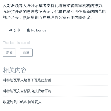
VOA视频
欧洲
科教·文娱·体健
白宫要闻
转
反对派领导人呼吁示威者支持瓦塔拉接管国家机构的努力。
到
VOA今日焦点
非洲
军事
国会报道
瓦塔拉任命的总理索罗表示，他将在星期四任命新的国营电
检
视台台长，然后星期五在总理办公室召集内阁会议。
中文广播
美洲
劳工
美中关系
索
全球议题
环境
美国建国250周年
分享
Follow us
关注我们
埃博拉疫情
This item is part of
美国之音专访
新闻
非洲
重要讲话与声明
台海两岸关系
其他语言网站
相关内容
南中国海争端
科特迪瓦军人堵塞了瓦塔拉总部
关注西藏
科特迪瓦安全部队向抗议者开枪
关注新疆
GEN Z 看美国
欧盟制裁19名科特迪瓦人