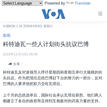
Powered by
Translate
无
障
碍
中国时间 1:34 2026年8月8日 星期六
主页
链
新闻
接
美国
科特迪瓦一些人计划街头抗议巴博
跳
中国
转
2010年12月14日 08:00
台湾
到
分享
内
港澳
容
科特迪瓦反对派领导人呼吁星期四和星期五举行大规模的街
国际
跳
头抗议。作为把现任总统巴博赶下台的努力的一部分，反对
转
分类新闻
最新国际新闻
巴博的人要求他把权力交给瓦塔拉。
到
美中关系
印太
经济·金融·贸易
导
上个月的总统选举后，国际社会承认瓦塔拉获胜。他们两人
航
热点专题
中东
人权·法律·宗教
都建立了各自的政府而且得到互相敌对的武装力量的支持。
跳