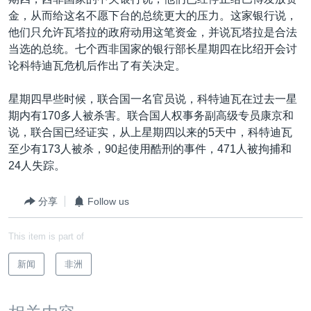
VOA视频
欧洲
科教·文娱·体健
白宫要闻
转
金，从而给这名不愿下台的总统更大的压力。这家银行说，
到
VOA今日焦点
非洲
军事
国会报道
他们只允许瓦塔拉的政府动用这笔资金，并说瓦塔拉是合法
检
当选的总统。七个西非国家的银行部长星期四在比绍开会讨
中文广播
美洲
劳工
美中关系
索
论科特迪瓦危机后作出了有关决定。
全球议题
环境
美国建国250周年
关注我们
星期四早些时候，联合国一名官员说，科特迪瓦在过去一星
埃博拉疫情
期内有170多人被杀害。联合国人权事务副高级专员康京和
美国之音专访
说，联合国已经证实，从上星期四以来的5天中，科特迪瓦
至少有173人被杀，90起使用酷刑的事件，471人被拘捕和
重要讲话与声明
24人失踪。
台海两岸关系
其他语言网站
分享
Follow us
南中国海争端
关注西藏
This item is part of
关注新疆
新闻
非洲
GEN Z 看美国