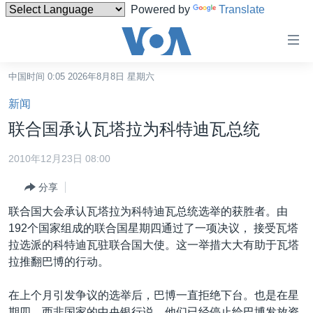
Powered by
Translate
无
障
碍
中国时间 0:05 2026年8月8日 星期六
主页
链
新闻
接
美国
联合国承认瓦塔拉为科特迪瓦总统
跳
中国
转
2010年12月23日 08:00
台湾
到
分享
内
港澳
容
联合国大会承认瓦塔拉为科特迪瓦总统选举的获胜者。由
国际
跳
192个国家组成的联合国星期四通过了一项决议， 接受瓦塔
转
分类新闻
最新国际新闻
拉选派的科特迪瓦驻联合国大使。这一举措大大有助于瓦塔
到
拉推翻巴博的行动。
美中关系
印太
经济·金融·贸易
导
航
热点专题
中东
人权·法律·宗教
在上个月引发争议的选举后，巴博一直拒绝下台。也是在星
跳
期四，西非国家的中央银行说，他们已经停止给巴博发放资