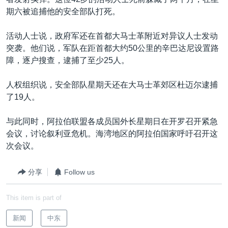
VOA视频
欧洲
科教·文娱·体健
白宫要闻
转
期六被追捕他的安全部队打死。
到
VOA今日焦点
非洲
军事
国会报道
检
活动人士说，政府军还在首都大马士革附近对异议人士发动
中文广播
美洲
劳工
美中关系
索
突袭。他们说，军队在距首都大约50公里的辛巴达尼设置路
全球议题
环境
美国建国250周年
障，逐户搜查，逮捕了至少25人。
关注我们
埃博拉疫情
人权组织说，安全部队星期天还在大马士革郊区杜迈尔逮捕
美国之音专访
了19人。
重要讲话与声明
与此同时，阿拉伯联盟各成员国外长星期日在开罗召开紧急
台海两岸关系
会议，讨论叙利亚危机。海湾地区的阿拉伯国家呼吁召开这
其他语言网站
次会议。
南中国海争端
关注西藏
分享
Follow us
关注新疆
This item is part of
GEN Z 看美国
新闻
中东