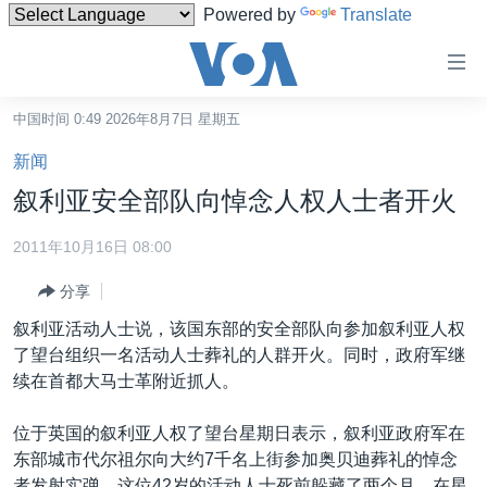
Powered by
Translate
无
障
碍
中国时间 0:49 2026年8月7日 星期五
主页
链
新闻
接
美国
叙利亚安全部队向悼念人权人士者开火
跳
中国
转
2011年10月16日 08:00
台湾
到
分享
内
港澳
容
叙利亚活动人士说，该国东部的安全部队向参加叙利亚人权
国际
跳
了望台组织一名活动人士葬礼的人群开火。同时，政府军继
转
分类新闻
最新国际新闻
续在首都大马士革附近抓人。
到
美中关系
印太
经济·金融·贸易
导
位于英国的叙利亚人权了望台星期日表示，叙利亚政府军在
航
热点专题
中东
人权·法律·宗教
东部城市代尔祖尔向大约7千名上街参加奥贝迪葬礼的悼念
跳
者发射实弹。这位42岁的活动人士死前躲藏了两个月，在星