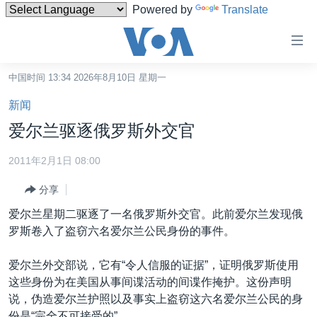
Powered by
Translate
无
障
碍
中国时间 13:34 2026年8月10日 星期一
主页
链
新闻
接
美国
爱尔兰驱逐俄罗斯外交官
跳
中国
转
2011年2月1日 08:00
台湾
到
分享
内
港澳
容
爱尔兰星期二驱逐了一名俄罗斯外交官。此前爱尔兰发现俄
国际
跳
罗斯卷入了盗窃六名爱尔兰公民身份的事件。
转
分类新闻
最新国际新闻
到
爱尔兰外交部说，它有“令人信服的证据”，证明俄罗斯使用
美中关系
印太
经济·金融·贸易
导
这些身份为在美国从事间谍活动的间谍作掩护。这份声明
航
热点专题
中东
人权·法律·宗教
说，伪造爱尔兰护照以及事实上盗窃这六名爱尔兰公民的身
跳
份是“完全不可接受的”。