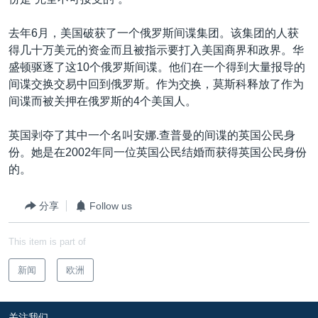
VOA视频
欧洲
科教·文娱·体健
白宫要闻
转
到
VOA今日焦点
非洲
军事
国会报道
去年6月，美国破获了一个俄罗斯间谍集团。该集团的人获
检
得几十万美元的资金而且被指示要打入美国商界和政界。华
中文广播
美洲
劳工
美中关系
索
盛顿驱逐了这10个俄罗斯间谍。他们在一个得到大量报导的
全球议题
环境
美国建国250周年
间谍交换交易中回到俄罗斯。作为交换，莫斯科释放了作为
关注我们
间谍而被关押在俄罗斯的4个美国人。
埃博拉疫情
美国之音专访
英国剥夺了其中一个名叫安娜.查普曼的间谍的英国公民身
份。她是在2002年同一位英国公民结婚而获得英国公民身份
重要讲话与声明
的。
台海两岸关系
其他语言网站
分享
Follow us
南中国海争端
关注西藏
This item is part of
关注新疆
新闻
欧洲
GEN Z 看美国
关注我们