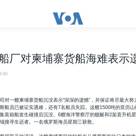
船厂对柬埔寨货船海难表示
:00
司对一艘柬埔寨货船沉没表示“深深的遗憾”，并保证将尽最大努
斯船员已被证实遇难，还有7名船员失踪。这艘1500吨的亚历
集装箱船发生碰撞后沉没。6艘海洋警察厅的舰艇和2架直升机
域搜寻生还者。一名俄罗斯海员星期三获救。