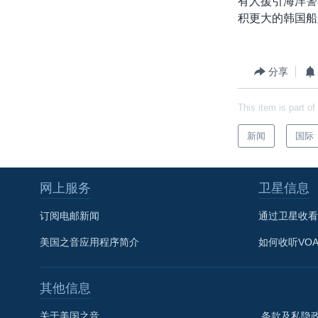
有人援引海洋警
转
积更大的韩国船
VOA今日焦点
非洲
军事
国会报道
到
检
中文广播
美洲
劳工
美中关系
索
全球议题
环境
美国建国250周年
分享
埃博拉疫情
This item is part of
美国之音专访
新闻
国际
重要讲话与声明
台海两岸关系
网上服务
卫星信息
南中国海争端
订阅电邮新闻
通过卫星收看
关注西藏
美国之音应用程序简介
如何收听VO
关注新疆
GEN Z 看美国
其他信息
关于美国之音
条款及私隐