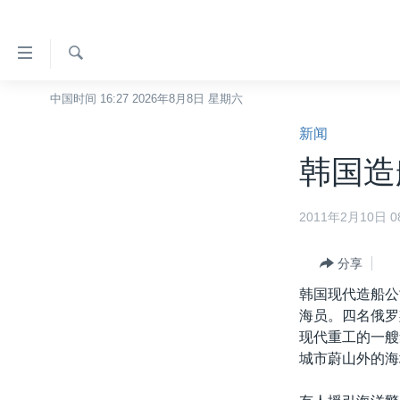
无
障
碍
检
中国时间 16:27 2026年8月8日 星期六
主页
索
链
新闻
美国
接
韩国造
中国
跳
转
台湾
2011年2月10日 08
到
港澳
内
容
分享
国际
跳
韩国现代造船公
分类新闻
最新国际新闻
转
海员。四名俄罗
到
美中关系
印太
经济·金融·贸易
现代重工的一艘
导
城市蔚山外的海
热点专题
中东
人权·法律·宗教
航
跳
VOA视频
欧洲
科教·文娱·体健
白宫要闻