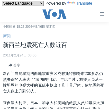
Powered by
Translate
无
障
碍
中国时间 18:26 2026年8月6日 星期四
主页
链
新闻
接
美国
新西兰地震死亡人数近百
跳
中国
转
2011年2月24日 08:00
台湾
到
分享
内
港澳
容
新西兰当局星期四向地震重灾区克赖斯特彻奇市200多名仍
国际
跳
然失踪的人表达了“深切的担忧”。与此同时，救援人员从一
转
分类新闻
最新国际新闻
幢坍塌的电视大楼的瓦砾中挖出了几十具尸体，使地震的死
到
亡人数上升到98人。
美中关系
印太
经济·金融·贸易
导
航
热点专题
中东
人权·法律·宗教
来自澳大利亚、日本、加拿大和美国的救援人员和嗅探犬加
跳
入了当地应急工作人员的队伍。他们在市中心扒开瓦砾山，