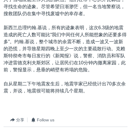
VOA视频
欧洲
科教·文娱·体健
白宫要闻
转
寻找生命的迹象。尽管希望日渐渺茫，但一名当地警察说，
到
VOA今日焦点
非洲
军事
国会报道
搜救团队仍在集中寻找废墟中的幸存者。
检
中文广播
美洲
劳工
美中关系
索
新西兰总理约翰.基说，所有的迹象表明，这次6.3级的地震
全球议题
环境
美国建国250周年
造成的死亡人数可能比“我们中间任何人所能想象的还要多得
关注我们
多”。约翰.基说，整个城市的余震不断，造成一波又一波新
埃博拉疫情
的恐慌，并导致星期四晚上至少一次的主要疏散行动。克赖
美国之音专访
斯特彻奇市每日发行的《新闻报》说，警察、消防员和军队
冲进雷德克利夫斯郊区，让居民们在10分钟内撤离家园，此
重要讲话与声明
前，警报显示，悬垂的峭壁有坍塌的危险。
台海两岸关系
其他语言网站
自从星期二下午地震发生后，地震学家已经统计出70多次余
南中国海争端
震，并说，地震很可能将持续几个星期。
关注西藏
关注新疆
GEN Z 看美国
分享
Follow us