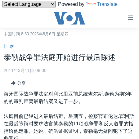
Powered by
Translate
无
障
碍
中国时间 8:30 2026年8月6日 星期四
主页
链
国际
接
美国
泰勒战争罪法庭开始进行最后陈述
跳
中国
转
2011年3月11日 08:00
台湾
到
分享
内
港澳
容
海牙国际战争罪法庭对利比里亚前总统查尔斯.泰勒为期3年
国际
跳
的的审判距离最后结案又进了一步。
转
分类新闻
最新国际新闻
到
法庭目前已经进入最后结辩。星期五，检察官布伦达.霍利斯
美中关系
印太
经济·金融·贸易
导
在最后陈辩时要求法官就泰勒的11项战争罪和反人道罪的指
航
热点专题
中东
人权·法律·宗教
控给他定罪。她说，确凿证据证明，泰勒毫无疑问犯下了这
跳
些罪行。