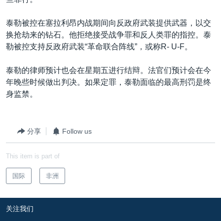
VOA视频
欧洲
科教·文娱·体健
白宫要闻
转
到
VOA今日焦点
非洲
军事
国会报道
泰勒被控在塞拉利昂内战期间向反政府武装提供武器，以交
检
换抢劫来的钻石。他拒绝接受战争罪和反人类罪的指控。泰
中文广播
美洲
劳工
美中关系
索
勒被控支持反政府武装“革命联合阵线”，或称R- U-F。
全球议题
环境
美国建国250周年
关注我们
泰勒的律师预计也会在星期五进行结辩。法官们预计会在今
埃博拉疫情
年晚些时候做出判决。如果定罪，泰勒面临的最高刑罚是终
美国之音专访
身监禁。
重要讲话与声明
台海两岸关系
分享
Follow us
其他语言网站
南中国海争端
This item is part of
关注西藏
国际
非洲
关注新疆
GEN Z 看美国
关注我们