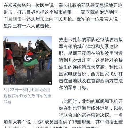
在米苏拉塔的一位医生说，亲卡扎菲的部队肆无忌惮地开炮
射击，打击目标包括这个城市的唯一一家医院的附近地区，
而且狙击手还从屋顶上向平民开枪。叛军的一位发言人说，
星期三有十六人被击毙。
效忠卡扎菲的军队还继续攻击叛
军占领的城市津坦和艾季达比
耶。星期三夜间在的黎波里附近
听到几次爆炸声，这是针对的黎
波里的连续第五天空袭。利比亚
国家电视台说，西方国家飞机打
击在当地以及在首都西南方贾法
尔的军事目标。
3月23日一群利比亚民众围
观被联军炸毁的政府军的重
与此同时，北约的军舰和飞机开
武器
始在利比亚海岸线外巡航，以执
行联合国的武器禁运决议。一名
加拿大将军说，北约成员国提供了16艘舰艇，其中包括五艘