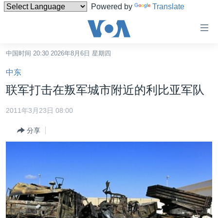
Powered by
Translate
无
障
碍
中国时间 20:30 2026年8月6日 星期四
主页
链
中东
接
美国
联军打击在叛军城市附近的利比亚军队
跳
中国
转
2011年3月23日 08:00
台湾
到
分享
内
港澳
容
国际
跳
转
分类新闻
最新国际新闻
到
美中关系
印太
经济·金融·贸易
导
航
热点专题
中东
人权·法律·宗教
跳