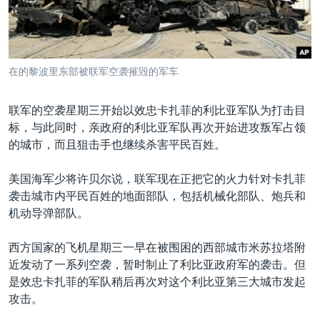
VOA视频
欧洲
科教·文娱·体健
白宫要闻
转
到
VOA今日焦点
非洲
军事
国会报道
检
中文广播
美洲
劳工
美中关系
索
在的黎波里东部被联军空袭摧毁的军车
全球议题
环境
美国建国250周年
关注我们
埃博拉疫情
联军的空袭星期三开始以效忠卡扎菲的利比亚军队为打击目
标，与此同时，亲政府的利比亚军队再次开始进攻叛军占领
美国之音专访
的城市，而且狙击手也继续杀害平民百姓。
重要讲话与声明
美国海军少将许贝尔说，联军现在正把它的火力针对卡扎菲
台海两岸关系
其他语言网站
袭击城市内平民百姓的地面部队，包括机械化部队、炮兵和
南中国海争端
机动导弹部队。
关注西藏
西方国家的飞机星期三一早在被围困的西部城市米苏拉塔附
关注新疆
近发动了一系列空袭，暂时制止了利比亚政府军的袭击。但
是效忠卡扎菲的军队稍后再次对这个利比亚第三大城市发起
GEN Z 看美国
攻击。