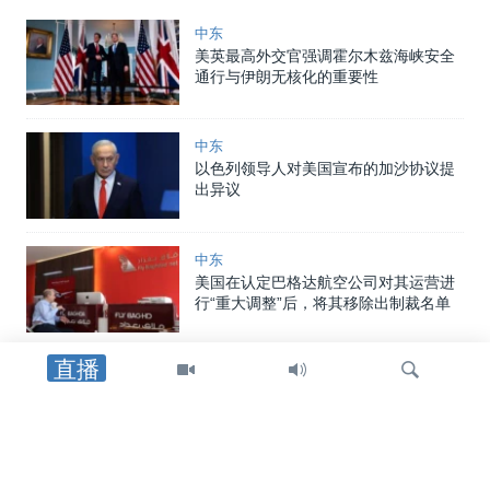
中东
美英最高外交官强调霍尔木兹海峡安全
通行与伊朗无核化的重要性
中东
以色列领导人对美国宣布的加沙协议提
出异议
中东
美国在认定巴格达航空公司对其运营进
行“重大调整”后，将其移除出制裁名单
直播
印太
热浪席卷日本韩国，造成17人死亡
检
乌克兰局势