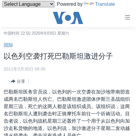
Powered by
Translate
无
障
碍
中国时间 22:50 2026年8月8日 星期六
主页
链
国际
接
美国
以色列空袭打死巴勒斯坦激进分子
跳
中国
转
2011年3月30日 08:00
台湾
到
分享
内
港澳
容
巴勒斯坦医务官员说，以色列的一次空袭在加沙地带南部造
国际
跳
成两名巴勒斯坦人伤亡。巴勒斯坦激进团体伊斯兰圣战组织
转
分类新闻
最新国际新闻
星期三说，死亡的这两人都是该组织成员。该组织说，这两
到
名巴勒斯坦人遭到袭击时正骑摩托车前往一个祈祷活动。目
美中关系
印太
经济·金融·贸易
导
击者说，以色列战机星期三还轰炸了一个用于从以色列向加
航
热点专题
中东
人权·法律·宗教
沙走私货物的地道。以色列说，加沙激进分子星期二发动越
跳
境火箭袭击。袭击没有造成人员伤亡。