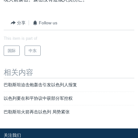
VOA视频
欧洲
科教·文娱·体健
白宫要闻
转
到
VOA今日焦点
非洲
军事
国会报道
检
分享
Follow us
中文广播
美洲
劳工
美中关系
索
全球议题
环境
美国建国250周年
This item is part of
关注我们
埃博拉疫情
国际
中东
美国之音专访
重要讲话与声明
相关内容
台海两岸关系
其他语言网站
巴勒斯坦迫击炮轰击引发以色列人报复
南中国海争端
以色列要在和平协议中获部分军控权
关注西藏
巴勒斯坦火箭再击以色列 局势紧张
关注新疆
GEN Z 看美国
关注我们