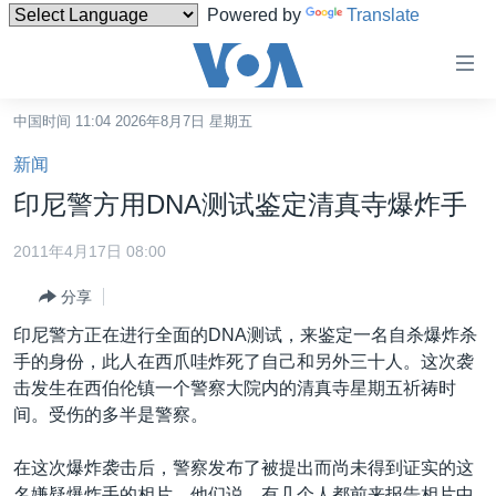
Powered by
Translate
无
障
碍
中国时间 11:04 2026年8月7日 星期五
主页
链
新闻
接
美国
印尼警方用DNA测试鉴定清真寺爆炸手
跳
中国
转
2011年4月17日 08:00
台湾
到
分享
内
港澳
容
印尼警方正在进行全面的DNA测试，来鉴定一名自杀爆炸杀
国际
跳
手的身份，此人在西爪哇炸死了自己和另外三十人。这次袭
转
分类新闻
最新国际新闻
击发生在西伯伦镇一个警察大院内的清真寺星期五祈祷时
到
间。受伤的多半是警察。
美中关系
印太
经济·金融·贸易
导
航
热点专题
中东
人权·法律·宗教
在这次爆炸袭击后，警察发布了被提出而尚未得到证实的这
跳
名嫌疑爆炸手的相片。他们说，有几个人都前来报告相片中