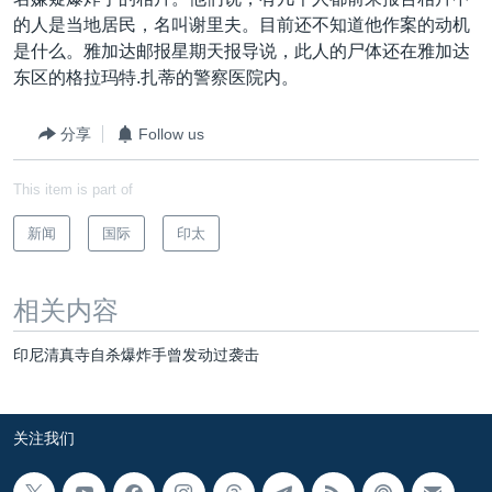
VOA视频
欧洲
科教·文娱·体健
白宫要闻
转
的人是当地居民，名叫谢里夫。目前还不知道他作案的动机
到
VOA今日焦点
非洲
军事
国会报道
是什么。雅加达邮报星期天报导说，此人的尸体还在雅加达
检
东区的格拉玛特.扎蒂的警察医院内。
中文广播
美洲
劳工
美中关系
索
全球议题
环境
美国建国250周年
分享
Follow us
关注我们
埃博拉疫情
This item is part of
美国之音专访
新闻
国际
印太
重要讲话与声明
台海两岸关系
其他语言网站
相关内容
南中国海争端
印尼清真寺自杀爆炸手曾发动过袭击
关注西藏
关注新疆
关注我们
GEN Z 看美国