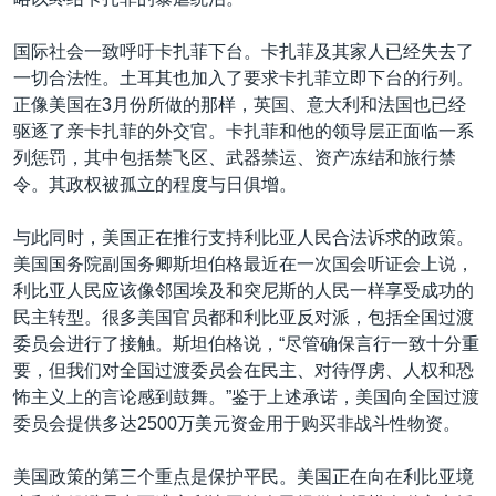
VOA视频
欧洲
科教·文娱·体健
白宫要闻
转
到
VOA今日焦点
非洲
军事
国会报道
国际社会一致呼吁卡扎菲下台。卡扎菲及其家人已经失去了
检
一切合法性。土耳其也加入了要求卡扎菲立即下台的行列。
中文广播
美洲
劳工
美中关系
索
正像美国在3月份所做的那样，英国、意大利和法国也已经
全球议题
环境
美国建国250周年
驱逐了亲卡扎菲的外交官。卡扎菲和他的领导层正面临一系
关注我们
列惩罚，其中包括禁飞区、武器禁运、资产冻结和旅行禁
埃博拉疫情
令。其政权被孤立的程度与日俱增。
美国之音专访
与此同时，美国正在推行支持利比亚人民合法诉求的政策。
重要讲话与声明
美国国务院副国务卿斯坦伯格最近在一次国会听证会上说，
台海两岸关系
利比亚人民应该像邻国埃及和突尼斯的人民一样享受成功的
其他语言网站
民主转型。很多美国官员都和利比亚反对派，包括全国过渡
南中国海争端
委员会进行了接触。斯坦伯格说，“尽管确保言行一致十分重
关注西藏
要，但我们对全国过渡委员会在民主、对待俘虏、人权和恐
怖主义上的言论感到鼓舞。”鉴于上述承诺，美国向全国过渡
关注新疆
委员会提供多达2500万美元资金用于购买非战斗性物资。
GEN Z 看美国
美国政策的第三个重点是保护平民。美国正在向在利比亚境