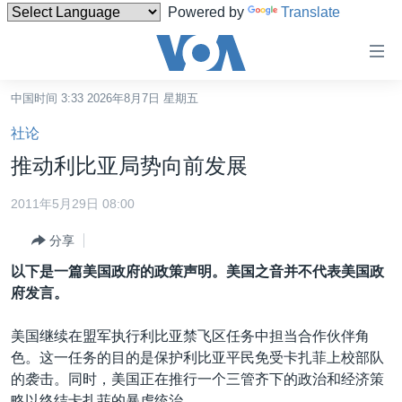
Powered by
Translate
无
障
碍
中国时间 3:33 2026年8月7日 星期五
主页
链
社论
接
美国
推动利比亚局势向前发展
跳
中国
转
2011年5月29日 08:00
台湾
到
分享
内
港澳
容
以下是一篇美国政府的政策声明。美国之音并不代表美国政
国际
跳
府发言。
转
分类新闻
最新国际新闻
到
美国继续在盟军执行利比亚禁飞区任务中担当合作伙伴角
美中关系
印太
经济·金融·贸易
导
色。这一任务的目的是保护利比亚平民免受卡扎菲上校部队
航
热点专题
中东
人权·法律·宗教
的袭击。同时，美国正在推行一个三管齐下的政治和经济策
跳
略以终结卡扎菲的暴虐统治。