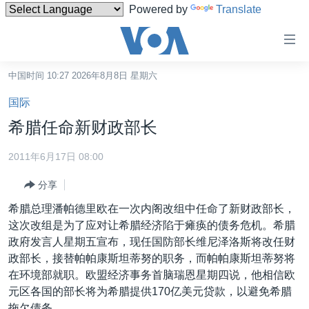
Powered by
Translate
无
障
碍
中国时间 10:27 2026年8月8日 星期六
主页
链
国际
接
美国
希腊任命新财政部长
跳
中国
转
2011年6月17日 08:00
台湾
到
分享
内
港澳
容
希腊总理潘帕德里欧在一次内阁改组中任命了新财政部长，
国际
跳
这次改组是为了应对让希腊经济陷于瘫痪的债务危机。希腊
转
分类新闻
最新国际新闻
政府发言人星期五宣布，现任国防部长维尼泽洛斯将改任财
到
政部长，接替帕帕康斯坦蒂努的职务，而帕帕康斯坦蒂努将
美中关系
印太
经济·金融·贸易
导
在环境部就职。欧盟经济事务首脑瑞恩星期四说，他相信欧
航
热点专题
中东
人权·法律·宗教
元区各国的部长将为希腊提供170亿美元贷款，以避免希腊
跳
拖欠债务。