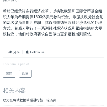
VOA视频
欧洲
科教·文娱·体健
白宫要闻
转
到
VOA今日焦点
非洲
军事
国会报道
希腊已经承诺实行经济改革，以换取欧盟和国际货币基金组
检
织去年为希腊提供1600亿美元救助资金。希腊执政党社会党
中文广播
美洲
劳工
美中关系
索
的两名议员星期四辞职，抗议潘帕德里欧对经济危机的处理
全球议题
环境
美国建国250周年
方式。希腊人举行了一系列针对经济状况和紧缩措施的大规
关注我们
模抗议，他们对政府要求自己做出更多牺牲感到愤怒。
埃博拉疫情
美国之音专访
分享
Follow us
重要讲话与声明
台海两岸关系
其他语言网站
This item is part of
南中国海争端
国际
欧洲
关注西藏
关注新疆
相关内容
GEN Z 看美国
欧元区将就救援希腊进行新一轮谈判