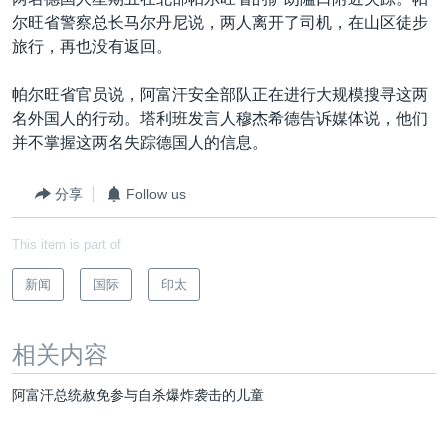
VOA视频
欧洲
科教·文娱·体健
白宫要闻
转
尔旺省警察总长马尔丹尼说，两人离开了司机，在山区徒步
到
VOA今日焦点
非洲
军事
国会报道
旅行，再也没有返回。
检
中文广播
美洲
劳工
美中关系
索
帕尔旺省官员说，阿富汗安全部队正在进行大规模搜寻这两
全球议题
环境
美国建国250周年
名外国人的行动。塔利班发言人穆杰希德告诉媒体说，他们
关注我们
并不掌握这两名失踪德国人的信息。
埃博拉疫情
美国之音专访
分享
Follow us
重要讲话与声明
This item is part of
台海两岸关系
其他语言网站
新闻
国际
印太
南中国海争端
关注西藏
相关内容
关注新疆
阿富汗总统赦免参与自杀爆炸袭击的儿童
GEN Z 看美国