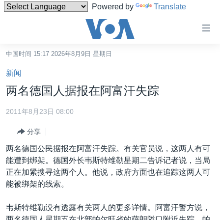
Powered by
Translate
无
障
碍
中国时间 15:17 2026年8月9日 星期日
主页
链
新闻
接
美国
两名德国人据报在阿富汗失踪
跳
中国
转
2011年8月23日 08:00
台湾
到
分享
内
港澳
容
两名德国公民据报在阿富汗失踪。有关官员说，这两人有可
国际
跳
能遭到绑架。德国外长韦斯特维勒星期二告诉记者说，当局
转
分类新闻
最新国际新闻
正在加紧搜寻这两个人。他说，政府方面也在追踪这两人可
到
能被绑架的线索。
美中关系
印太
经济·金融·贸易
导
航
热点专题
中东
人权·法律·宗教
韦斯特维勒没有透露有关两人的更多详情。阿富汗警方说，
跳
两名德国人星期五在北部帕尔旺省的萨朗隘口附近失踪。帕