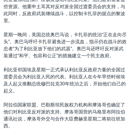
VOA视频
欧洲
科教·文娱·体健
白宫要闻
转
些资源。他重申土耳其对反对派全国过渡委员会的支持，与
到
VOA今日焦点
非洲
军事
国会报道
此同时，反政府武装继续战斗，以控制卡扎菲的据点的黎波
检
里。
中文广播
美洲
劳工
美中关系
索
全球议题
环境
美国建国250周年
星期一晚间，美国总统奥巴马说，卡扎菲的统治“正在走向尽
关注我们
头”。奥巴马呼吁卡扎菲避免进一步流血，指示仍在战斗的效
埃博拉疫情
忠者“为了利比亚放下他们的武器”。奥巴马还呼吁反对派武
美国之音专访
装通过“和平、包容和公正”的措施建立一个民主政府。
重要讲话与声明
利比亚邻国埃及星期一正式承认利比亚反政府力量的全国过
台海两岸关系
渡委员会为利比亚人民的代表。利比亚人在今年早些时候埃
其他语言网站
及人起义推翻总统穆巴拉克30年统治之后，开始他们自己的
南中国海争端
起义。
关注西藏
阿拉伯国家联盟、巴勒斯坦民族权力机构和摩洛哥也确定了
关注新疆
他们对利比亚反对派的支持。摩洛哥国营的马格里布阿拉伯
GEN Z 看美国
通讯社说，摩洛哥外交与合作大臣费赫里星期二将前往班加
西。