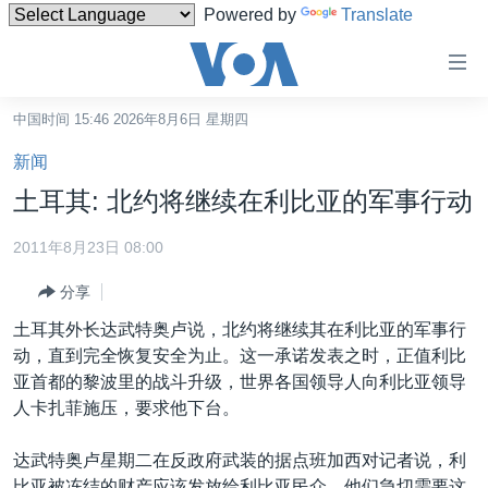
Powered by
Translate
无
障
碍
中国时间 15:46 2026年8月6日 星期四
主页
链
新闻
接
美国
土耳其: 北约将继续在利比亚的军事行动
跳
中国
转
2011年8月23日 08:00
台湾
到
分享
内
港澳
容
土耳其外长达武特奥卢说，北约将继续其在利比亚的军事行
国际
跳
动，直到完全恢复安全为止。这一承诺发表之时，正值利比
转
分类新闻
最新国际新闻
亚首都的黎波里的战斗升级，世界各国领导人向利比亚领导
到
人卡扎菲施压，要求他下台。
美中关系
印太
经济·金融·贸易
导
航
热点专题
中东
人权·法律·宗教
达武特奥卢星期二在反政府武装的据点班加西对记者说，利
跳
比亚被冻结的财产应该发放给利比亚民众。他们急切需要这