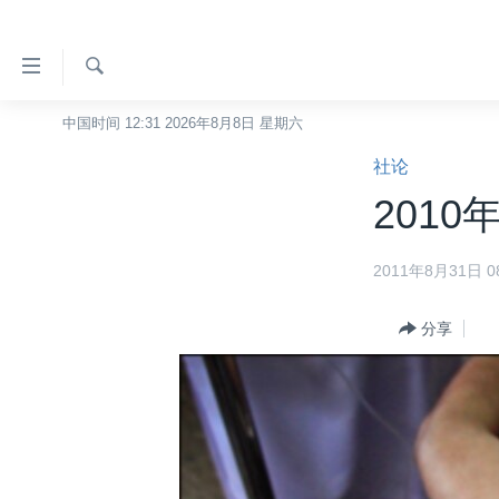
无
障
碍
检
中国时间 12:31 2026年8月8日 星期六
主页
索
链
社论
美国
接
201
中国
跳
转
台湾
2011年8月31日 08
到
港澳
内
容
分享
国际
跳
分类新闻
最新国际新闻
转
到
美中关系
印太
经济·金融·贸易
导
热点专题
中东
人权·法律·宗教
航
跳
VOA视频
欧洲
科教·文娱·体健
白宫要闻