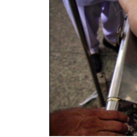
转
VOA今日焦点
非洲
军事
国会报道
到
检
中文广播
美洲
劳工
美中关系
索
全球议题
环境
美国建国250周年
埃博拉疫情
美国之音专访
重要讲话与声明
台海两岸关系
南中国海争端
关注西藏
关注新疆
GEN Z 看美国