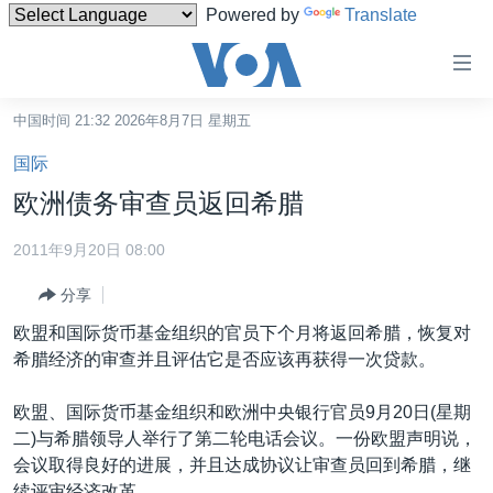
Powered by
Translate
无
障
碍
中国时间 21:32 2026年8月7日 星期五
主页
链
国际
接
美国
欧洲债务审查员返回希腊
跳
中国
转
2011年9月20日 08:00
台湾
到
分享
内
港澳
容
欧盟和国际货币基金组织的官员下个月将返回希腊，恢复对
国际
跳
希腊经济的审查并且评估它是否应该再获得一次贷款。
转
分类新闻
最新国际新闻
到
欧盟、国际货币基金组织和欧洲中央银行官员9月20日(星期
美中关系
印太
经济·金融·贸易
导
二)与希腊领导人举行了第二轮电话会议。一份欧盟声明说，
航
热点专题
中东
人权·法律·宗教
会议取得良好的进展，并且达成协议让审查员回到希腊，继
跳
续评审经济改革。