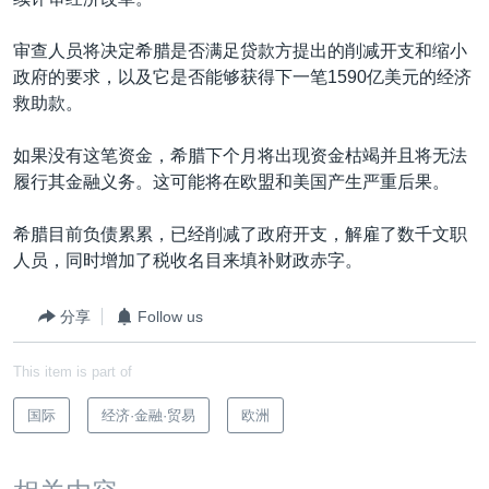
VOA视频
欧洲
科教·文娱·体健
白宫要闻
转
到
VOA今日焦点
非洲
军事
国会报道
审查人员将决定希腊是否满足贷款方提出的削减开支和缩小
检
政府的要求，以及它是否能够获得下一笔1590亿美元的经济
中文广播
美洲
劳工
美中关系
索
救助款。
全球议题
环境
美国建国250周年
关注我们
如果没有这笔资金，希腊下个月将出现资金枯竭并且将无法
埃博拉疫情
履行其金融义务。这可能将在欧盟和美国产生严重后果。
美国之音专访
希腊目前负债累累，已经削减了政府开支，解雇了数千文职
重要讲话与声明
人员，同时增加了税收名目来填补财政赤字。
台海两岸关系
其他语言网站
分享
Follow us
南中国海争端
关注西藏
This item is part of
关注新疆
国际
经济·金融·贸易
欧洲
GEN Z 看美国