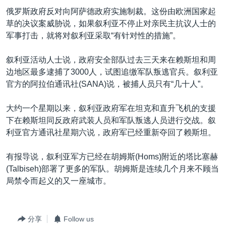
VOA视频
欧洲
科教·文娱·体健
白宫要闻
转
俄罗斯政府反对向阿萨德政府实施制裁。这份由欧洲国家起
到
VOA今日焦点
非洲
军事
国会报道
草的决议案威胁说，如果叙利亚不停止对亲民主抗议人士的
检
军事打击，就将对叙利亚采取“有针对性的措施”。
中文广播
美洲
劳工
美中关系
索
全球议题
环境
美国建国250周年
叙利亚活动人士说，政府安全部队过去三天来在赖斯坦和周
关注我们
边地区最多逮捕了3000人，试图追缴军队叛逃官兵。叙利亚
埃博拉疫情
官方的阿拉伯通讯社(SANA)说，被捕人员只有“几十人”。
美国之音专访
大约一个星期以来，叙利亚政府军在坦克和直升飞机的支援
重要讲话与声明
下在赖斯坦同反政府武装人员和军队叛逃人员进行交战。叙
台海两岸关系
利亚官方通讯社星期六说，政府军已经重新夺回了赖斯坦。
其他语言网站
南中国海争端
有报导说，叙利亚军方已经在胡姆斯(Homs)附近的塔比塞赫
关注西藏
(Talbiseh)部署了更多的军队。胡姆斯是连续几个月来不顾当
局禁令而起义的又一座城市。
关注新疆
GEN Z 看美国
分享
Follow us