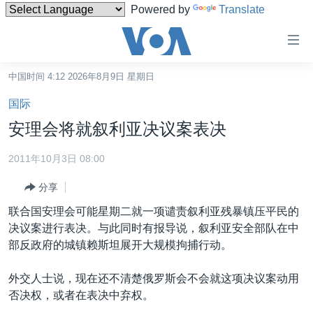
Powered by
Translate
无
障
碍
中国时间 4:12 2026年8月9日 星期日
主页
链
国际
接
美国
安理会将就叙利亚决议案表决
跳
中国
转
2011年10月3日 08:00
台湾
到
分享
内
港澳
容
联合国安理会可能星期二就一项谴责叙利亚残暴镇压平民的
国际
跳
决议案进行表决。与此同时有报导说，叙利亚安全部队在中
转
分类新闻
最新国际新闻
部反政府的城镇赖斯坦展开大规模拘捕行动。
到
美中关系
印太
经济·金融·贸易
导
外交人士说，现在还不清楚俄罗斯会不会就这项决议案动用
航
热点专题
中东
人权·法律·宗教
否决权，或者在表决中弃权。
跳