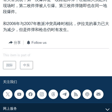
VOA视频
欧洲
科教·文娱·体健
白宫要闻
转
现场时，第二枚炸弹被人引爆。第三枚炸弹随即也在同一地
到
VOA今日焦点
非洲
军事
国会报道
段爆炸。
检
中文广播
美洲
劳工
美中关系
索
和2006年与2007年教派冲突高峰时相比，伊拉克的暴力已大
全球议题
环境
美国建国250周年
为减少，但是炸弹和枪击仍时有发生。
关注我们
埃博拉疫情
分享
Follow us
美国之音专访
This item is part of
重要讲话与声明
台海两岸关系
国际
中东
其他语言网站
南中国海争端
关注我们
关注西藏
关注新疆
GEN Z 看美国
网上服务