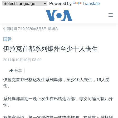
Powered by
Translate
无
障
碍
中国时间 7:10 2026年8月8日 星期六
主页
链
国际
接
美国
伊拉克首都系列爆炸至少十人丧生
跳
中国
转
2011年10月10日 08:00
台湾
到
分享
内
港澳
容
伊拉克首都巴格达发生系列爆炸，至少10人丧生，19人受
国际
跳
伤。
转
分类新闻
最新国际新闻
到
系列爆炸星期一晚上发生在巴格达西部，每次间隔只有几分
美中关系
印太
经济·金融·贸易
导
钟。
航
热点专题
中东
人权·法律·宗教
跳
有关官员说，第一次爆炸是一枚路边炸弹，在急救人员赶到