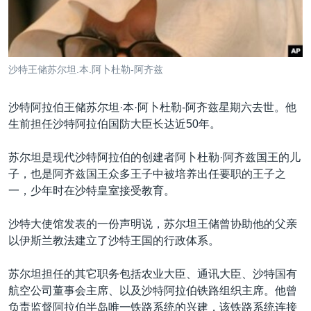
VOA视频
欧洲
科教·文娱·体健
白宫要闻
转
到
VOA今日焦点
非洲
军事
国会报道
检
中文广播
美洲
劳工
美中关系
索
沙特王储苏尔坦.本.阿卜杜勒-阿齐兹
全球议题
环境
美国建国250周年
关注我们
埃博拉疫情
沙特阿拉伯王储苏尔坦·本·阿卜杜勒-阿齐兹星期六去世。他
生前担任沙特阿拉伯国防大臣长达近50年。
美国之音专访
重要讲话与声明
苏尔坦是现代沙特阿拉伯的创建者阿卜杜勒·阿齐兹国王的儿
子，也是阿齐兹国王众多王子中被培养出任要职的王子之
台海两岸关系
其他语言网站
一，少年时在沙特皇室接受教育。
南中国海争端
沙特大使馆发表的一份声明说，苏尔坦王储曾协助他的父亲
关注西藏
以伊斯兰教法建立了沙特王国的行政体系。
关注新疆
苏尔坦担任的其它职务包括农业大臣、通讯大臣、沙特国有
GEN Z 看美国
航空公司董事会主席、以及沙特阿拉伯铁路组织主席。他曾
负责监督阿拉伯半岛唯一铁路系统的兴建，该铁路系统连接