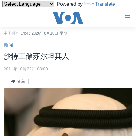
Powered by
Translate
无
障
碍
中国时间 14:43 2026年8月10日 星期一
主页
链
新闻
接
美国
沙特王储苏尔坦其人
跳
中国
转
2011年10月22日 08:00
台湾
到
分享
内
港澳
容
国际
跳
转
分类新闻
最新国际新闻
到
美中关系
印太
经济·金融·贸易
导
航
热点专题
中东
人权·法律·宗教
跳