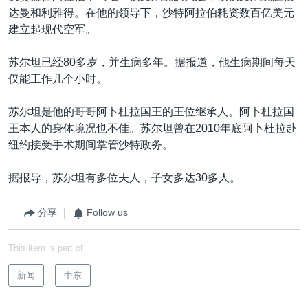
达曼和利雅得。在他的领导下，沙特阿拉伯耗资数百亿美元
建立起现代空军。
苏尔坦已经80多岁，并生病多年。据报道，他生病期间每天
仅能工作几个小时。
苏尔坦是他的哥哥阿卜杜拉国王的王位继承人。阿卜杜拉国
王本人的身体境况也不佳。苏尔坦曾在2010年底阿卜杜拉赴
纽约接受手术期间掌管沙特政务。
据报导，苏尔坦有多位夫人，子女多达30多人。
分享
Follow us
This item is part of
新闻
中东