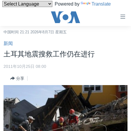
Powered by
Translate
无
障
碍
中国时间 21:21 2026年8月7日 星期五
主页
链
新闻
接
美国
土耳其地震搜救工作仍在进行
跳
中国
转
2011年10月25日 08:00
台湾
到
分享
内
港澳
容
国际
跳
转
分类新闻
最新国际新闻
到
美中关系
印太
经济·金融·贸易
导
航
热点专题
中东
人权·法律·宗教
跳