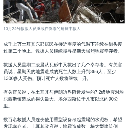
VOA视频
欧洲
科教·文娱·体健
白宫要闻
转
到
VOA今日焦点
非洲
军事
国会报道
检
中文广播
美洲
劳工
美中关系
索
10月24号救援人员继续在倒塌的建筑中救人
全球议题
环境
美国建国250周年
关注我们
埃博拉疫情
成千上万土耳其东部居民在接近零度的气温下连续在街头度
过第二个晚上。救援人员继续搜寻星期天强烈地震幸存者。
美国之音专访
重要讲话与声明
救援人员星期二凌晨从瓦砾中又救出了几个幸存者。有关官
员说，星期天的地震造成的死亡人数上升到366人，至少
台海两岸关系
其他语言网站
1300多人受伤。预计死亡人数将继续上升。
南中国海争端
有关官员说，在土耳其与伊朗边界附近发生的7.2级地震对埃
关注西藏
尔西斯镇造成的损失最大。埃尔西斯位于凡市以北约90公
关注新疆
里。
GEN Z 看美国
数百名救援人员连夜使用重型设备吊起震塌的水泥板，希望
发现幸存者。土耳其政府说，地震造成数十栋大型建筑倒