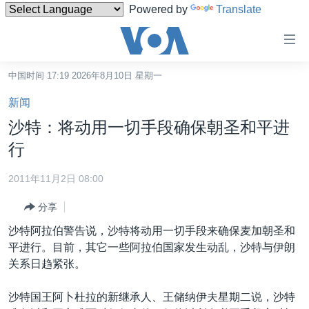
Powered by
Translate
无
障
碍
中国时间 17:19 2026年8月10日 星期一
主页
链
新闻
接
美国
沙特：将动用一切手段确保朝圣和平进
跳
中国
行
转
台湾
到
2011年11月2日 08:00
内
港澳
容
分享
国际
跳
沙特阿拉伯警告说，沙特将动用一切手段来确保麦加朝圣和
转
分类新闻
最新国际新闻
平进行。目前，其它一些阿拉伯国家发生动乱，沙特与伊朗
到
关系日趋紧张。
美中关系
印太
经济·金融·贸易
导
航
热点专题
中东
人权·法律·宗教
沙特国王阿卜杜拉的新继承人、王储纳伊夫星期二说，沙特
跳