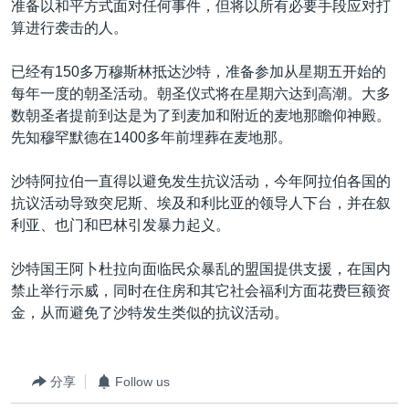
准备以和平方式面对任何事件，但将以所有必要手段应对打
VOA视频
欧洲
科教·文娱·体健
白宫要闻
转
算进行袭击的人。
到
VOA今日焦点
非洲
军事
国会报道
检
已经有150多万穆斯林抵达沙特，准备参加从星期五开始的
中文广播
美洲
劳工
美中关系
索
每年一度的朝圣活动。朝圣仪式将在星期六达到高潮。大多
全球议题
环境
美国建国250周年
数朝圣者提前到达是为了到麦加和附近的麦地那瞻仰神殿。
关注我们
先知穆罕默德在1400多年前埋葬在麦地那。
埃博拉疫情
美国之音专访
沙特阿拉伯一直得以避免发生抗议活动，今年阿拉伯各国的
抗议活动导致突尼斯、埃及和利比亚的领导人下台，并在叙
重要讲话与声明
利亚、也门和巴林引发暴力起义。
台海两岸关系
其他语言网站
沙特国王阿卜杜拉向面临民众暴乱的盟国提供支援，在国内
南中国海争端
禁止举行示威，同时在住房和其它社会福利方面花费巨额资
关注西藏
金，从而避免了沙特发生类似的抗议活动。
关注新疆
GEN Z 看美国
分享
Follow us