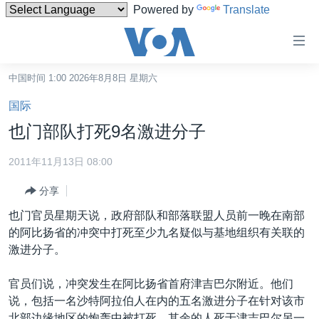
Powered by
Translate
无
障
碍
中国时间 1:00 2026年8月8日 星期六
主页
链
国际
接
美国
也门部队打死9名激进分子
跳
中国
转
2011年11月13日 08:00
台湾
到
分享
内
港澳
容
也门官员星期天说，政府部队和部落联盟人员前一晚在南部
国际
跳
的阿比扬省的冲突中打死至少九名疑似与基地组织有关联的
转
分类新闻
最新国际新闻
激进分子。
到
美中关系
印太
经济·金融·贸易
导
官员们说，冲突发生在阿比扬省首府津吉巴尔附近。他们
航
热点专题
中东
人权·法律·宗教
说，包括一名沙特阿拉伯人在内的五名激进分子在针对该市
跳
北部边缘地区的炮轰中被打死，其余的人死于津吉巴尔另一