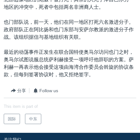
VOA视频
欧洲
科教·文娱·体健
白宫要闻
转
地区的冲突中，死者中包括两名非洲裔人士。
到
VOA今日焦点
非洲
军事
国会报道
检
也门部队说，前一天，他们在同一地区打死六名激进分子。
中文广播
美洲
劳工
美中关系
索
政府部队正在阿比扬和也门东部与安萨尔教派的激进分子作
全球议题
环境
美国建国250周年
战。该组织据信与基地组织有关联。
关注我们
埃博拉疫情
最近的动荡事件正发生在联合国特使奥马尔访问也门之时，
美国之音专访
奥马尔试图说服总统萨利赫接受一项呼吁他辞职的方案。萨
利赫一再表示他会接受这项由海湾合作委员会斡旋的协议条
重要讲话与声明
款，但每到签署协议时，他又拒绝签字。
台海两岸关系
其他语言网站
分享
Follow us
南中国海争端
关注西藏
This item is part of
关注新疆
国际
中东
GEN Z 看美国
关注我们