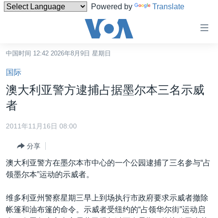
Powered by
Translate
无
障
碍
中国时间 12:42 2026年8月9日 星期日
主页
链
国际
接
美国
澳大利亚警方逮捕占据墨尔本三名示威
跳
中国
者
转
台湾
到
2011年11月16日 08:00
内
港澳
容
分享
国际
跳
澳大利亚警方在墨尔本市中心的一个公园逮捕了三名参与“占
转
分类新闻
最新国际新闻
领墨尔本”运动的示威者。
到
美中关系
印太
经济·金融·贸易
导
维多利亚州警察星期三早上到场执行市政府要求示威者撤除
航
热点专题
中东
人权·法律·宗教
帐篷和油布篷的命令。示威者受纽约的“占领华尔街”运动启
跳