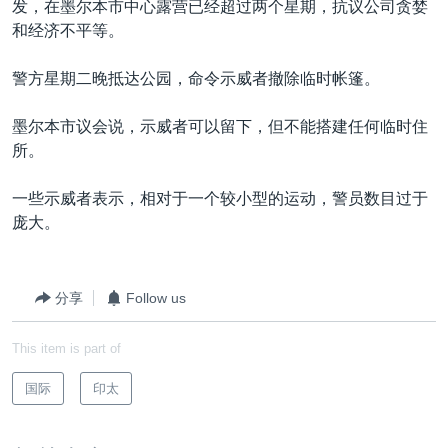
发，在墨尔本市中心露营已经超过两个星期，抗议公司贪婪
VOA视频
欧洲
科教·文娱·体健
白宫要闻
转
和经济不平等。
到
VOA今日焦点
非洲
军事
国会报道
检
警方星期二晚抵达公园，命令示威者撤除临时帐篷。
中文广播
美洲
劳工
美中关系
索
全球议题
环境
美国建国250周年
墨尔本市议会说，示威者可以留下，但不能搭建任何临时住
关注我们
所。
埃博拉疫情
美国之音专访
一些示威者表示，相对于一个较小型的运动，警员数目过于
庞大。
重要讲话与声明
台海两岸关系
其他语言网站
南中国海争端
分享
Follow us
关注西藏
This item is part of
关注新疆
国际
印太
GEN Z 看美国