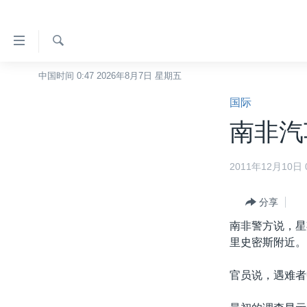
无
障
碍
检
中国时间 0:47 2026年8月7日 星期五
主页
索
链
国际
美国
接
南非汽
中国
跳
转
台湾
2011年12月10日 0
到
港澳
内
容
分享
国际
跳
南非警方说，星
分类新闻
最新国际新闻
转
里史密斯附近。
到
美中关系
印太
经济·金融·贸易
导
官员说，遇难者
热点专题
中东
人权·法律·宗教
航
跳
VOA视频
欧洲
科教·文娱·体健
白宫要闻