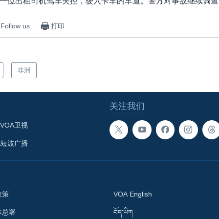
一位出租司机驾车失控，驶入卡车的车道。警方对事故继续调查
Follow us
打印
非洲
关注我们
VOA卫视
A短波广播
政策
VOA English
体总署
བོད་ཡིག