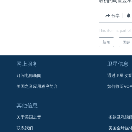
最初的调查显示
转
VOA今日焦点
非洲
军事
国会报道
到
分享
检
中文广播
美洲
劳工
美中关系
索
全球议题
环境
美国建国250周年
This item is part of
埃博拉疫情
新闻
国际
美国之音专访
重要讲话与声明
网上服务
卫星信息
台海两岸关系
订阅电邮新闻
通过卫星收看
南中国海争端
美国之音应用程序简介
如何收听VO
关注西藏
关注新疆
其他信息
GEN Z 看美国
关于美国之音
条款及私隐
联系我们
美国全球媒