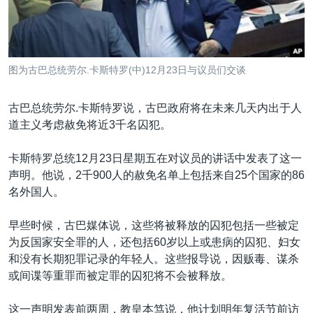
VOA视频
欧洲
科教·文娱·体健
白宫要闻
转
到
VOA今日焦点
非洲
军事
国会报道
检
中文广播
美洲
劳工
美中关系
索
图为古巴总统劳尔.卡斯特罗(中)12月23日与议员们交谈
全球议题
环境
美国建国250周年
关注我们
埃博拉疫情
古巴总统劳尔.卡斯特罗说，古巴政府将在未来几天内出于人
道主义考虑赦免将近3千名囚犯。
美国之音专访
重要讲话与声明
卡斯特罗总统12月23日星期五在对议员的讲话中发表了这一
声明。他说，2千900人的赦免名单上包括来自25个国家的86
台海两岸关系
其他语言网站
名外国人。
南中国海争端
早些时候，古巴媒体说，这些将被释放的囚犯包括一些被定
关注西藏
为反国家安全罪的人，还包括60岁以上或患病的囚犯、妇女
关注新疆
和没有长期犯罪记录的年轻人。这些报导说，因贩毒、谋杀
或间谍等重罪而被定罪的囚犯将不会被释放。
GEN Z 看美国
这一声明发表前两周，教皇本笃说，他计划明年复活节前访