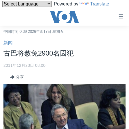
Powered by
Translate
无
障
碍
中国时间 0:39 2026年8月7日 星期五
主页
链
新闻
接
美国
古巴将赦免2900名囚犯
跳
中国
转
2011年12月23日 08:00
台湾
到
分享
内
港澳
容
国际
跳
转
分类新闻
最新国际新闻
到
美中关系
印太
经济·金融·贸易
导
航
热点专题
中东
人权·法律·宗教
跳