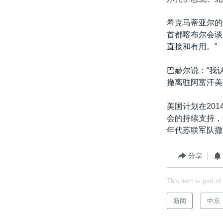
希克马蒂亚尔的
首都喀布尔会谈
直接和有用。”
巴赫尔说：“我
撤离驻阿富汗美
美国计划在20
会的持续支持，
年代苏联军队撤
分享
This item is part of
新闻
中东