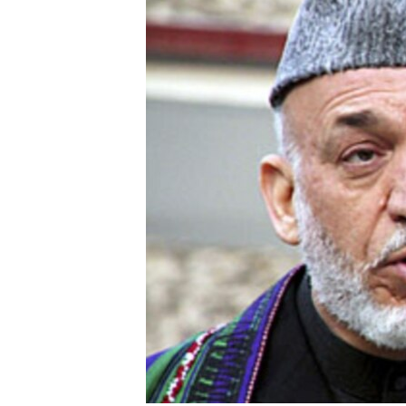
转
VOA今日焦点
非洲
军事
国会报道
到
检
中文广播
美洲
劳工
美中关系
索
全球议题
环境
美国建国250周年
埃博拉疫情
美国之音专访
重要讲话与声明
台海两岸关系
南中国海争端
关注西藏
关注新疆
GEN Z 看美国