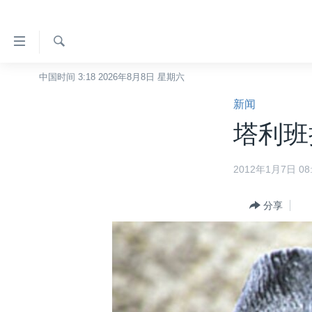
无
障
碍
检
中国时间 3:18 2026年8月8日 星期六
主页
索
链
新闻
美国
接
塔利班
中国
跳
转
台湾
2012年1月7日 08:
到
港澳
内
容
分享
国际
跳
分类新闻
最新国际新闻
转
到
美中关系
印太
经济·金融·贸易
导
热点专题
中东
人权·法律·宗教
航
跳
VOA视频
欧洲
科教·文娱·体健
白宫要闻