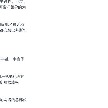
平进程。不过，
阿富汗领导的为
因该地区缺乏稳
都会给巴基斯坦
办事处一事寄予
们乐见塔利班有
所放松或松
尼网络的总部位