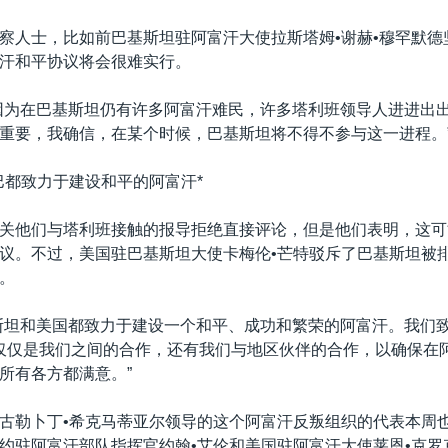
察人士，比如前巴基斯坦驻阿富汗大使拉斯塔姆•谢赫•穆罕默德
汗和平协议将会很难实行。
因为在巴基斯坦仍有许多阿富汗难民，许多塔利班领导人进进出
重要，我确信，在某个时候，巴基斯坦将不得不参与这一进程。
巴都致力于建设和平的阿富汗*
关他们与塔利班接触的报导拒绝直接评论，但是他们表明，这可
议。不过，美国驻巴基斯坦大使卡梅伦•芒特驳斥了巴基斯坦被
。
斯坦和美国都致力于建设一个和平、成功和繁荣的阿富汗。我们
...不仅仅是我们之间的合作，还有我们与地区伙伴的合作，以确保
所有各方都满意。”
古勒卜丁•希克马蒂亚尔领导的这个阿富汗反叛组织的代表本周
约驻阿富汗部队指挥官约翰•艾伦和美国驻阿富汗大使莱恩•克罗