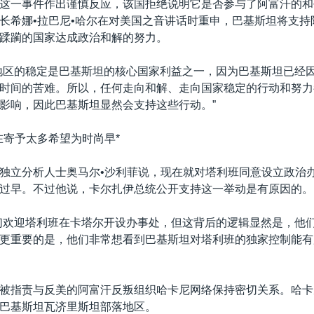
这一事件作出谨慎反应，该国拒绝说明它是否参与了阿富汗的和
长希娜•拉巴尼•哈尔在对美国之音讲话时重申，巴基斯坦将支持
蹂躏的国家达成政治和解的努力。
地区的稳定是巴基斯坦的核心国家利益之一，因为巴基斯坦已经
时间的苦难。所以，任何走向和解、走向国家稳定的行动和努力
影响，因此巴基斯坦显然会支持这些行动。”
在寄予太多希望为时尚早*
独立分析人士奥马尔•沙利菲说，现在就对塔利班同意设立政治
过早。不过他说，卡尔扎伊总统公开支持这一举动是有原因的。
们欢迎塔利班在卡塔尔开设办事处，但这背后的逻辑显然是，他
更重要的是，他们非常想看到巴基斯坦对塔利班的独家控制能有
被指责与反美的阿富汗反叛组织哈卡尼网络保持密切关系。哈卡
巴基斯坦瓦济里斯坦部落地区。