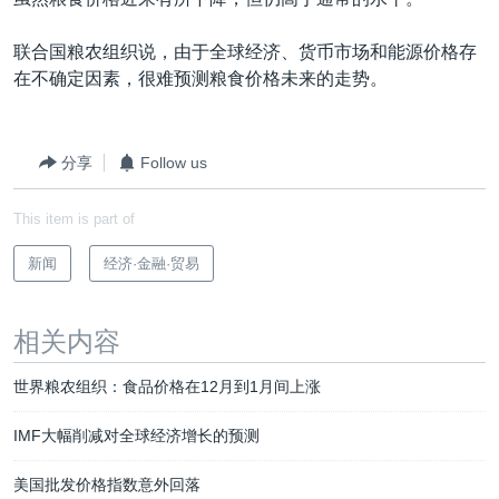
VOA视频
欧洲
科教·文娱·体健
白宫要闻
转
到
VOA今日焦点
非洲
军事
国会报道
联合国粮农组织说，由于全球经济、货币市场和能源价格存
检
在不确定因素，很难预测粮食价格未来的走势。
中文广播
美洲
劳工
美中关系
索
全球议题
环境
美国建国250周年
关注我们
分享
Follow us
埃博拉疫情
美国之音专访
This item is part of
重要讲话与声明
新闻
经济·金融·贸易
台海两岸关系
其他语言网站
南中国海争端
相关内容
关注西藏
世界粮农组织：食品价格在12月到1月间上涨
关注新疆
IMF大幅削减对全球经济增长的预测
GEN Z 看美国
美国批发价格指数意外回落