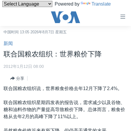
Powered by
Translate
无
障
碍
中国时间 13:05 2026年8月7日 星期五
主页
链
新闻
接
美国
联合国粮农组织：世界粮价下降
跳
中国
转
2012年1月12日 08:00
台湾
到
分享
内
港澳
容
联合国粮农组织说，世界粮食价格去年12月下降了2.4%。
国际
跳
转
分类新闻
最新国际新闻
联合国粮农组织星期四发表的报告说，需求减少以及谷物、
到
糖和油料作物的产量提高导致粮价下降。总体而言，粮食价
美中关系
印太
经济·金融·贸易
导
格从去年2月的高峰下降了11%以上。
航
热点专题
中东
人权·法律·宗教
跳
虽然粮食价格近来有所下降，但仍高于通常的水平。