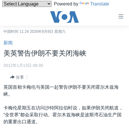
Powered by
Translate
无
障
碍
中国时间 11:24 2026年8月8日 星期六
主页
链
新闻
接
美国
美英警告伊朗不要关闭海峡
跳
中国
转
2012年1月13日 08:00
台湾
到
分享
内
港澳
容
英国首相卡梅伦与美国一起警告伊朗不要关闭霍尔木兹海
国际
跳
峡。
转
分类新闻
最新国际新闻
到
卡梅伦星期五在访问沙特阿拉伯时说，如果伊朗关闭航道，
美中关系
印太
经济·金融·贸易
导
“全世界”都会采取行动。霍尔木兹海峡是波斯湾石油生产国
航
热点专题
中东
人权·法律·宗教
的重要出口通道。
跳