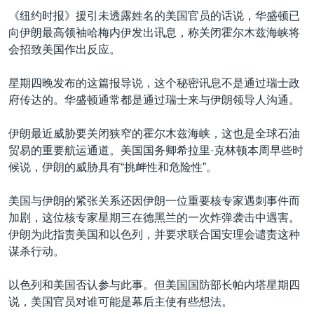
VOA视频
欧洲
科教·文娱·体健
白宫要闻
转
《纽约时报》援引未透露姓名的美国官员的话说，华盛顿已
到
VOA今日焦点
非洲
军事
国会报道
向伊朗最高领袖哈梅内伊发出讯息，称关闭霍尔木兹海峡将
检
会招致美国作出反应。
中文广播
美洲
劳工
美中关系
索
全球议题
环境
美国建国250周年
星期四晚发布的这篇报导说，这个秘密讯息不是通过瑞士政
关注我们
府传达的。华盛顿通常都是通过瑞士来与伊朗领导人沟通。
埃博拉疫情
美国之音专访
伊朗最近威胁要关闭狭窄的霍尔木兹海峡，这也是全球石油
贸易的重要航运通道。美国国务卿希拉里·克林顿本周早些时
重要讲话与声明
候说，伊朗的威胁具有“挑衅性和危险性”。
台海两岸关系
其他语言网站
美国与伊朗的紧张关系还因伊朗一位重要核专家遇刺事件而
南中国海争端
加剧，这位核专家星期三在德黑兰的一次炸弹袭击中遇害。
关注西藏
伊朗为此指责美国和以色列，并要求联合国安理会谴责这种
谋杀行动。
关注新疆
GEN Z 看美国
以色列和美国否认参与此事。但美国国防部长帕内塔星期四
说，美国官员对谁可能是幕后主使有些想法。