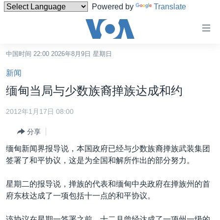
Powered by
Translate
无
障
碍
中国时间 22:00 2026年8月9日 星期日
主页
链
新闻
接
美国
缅甸当局与少数族裔掸族达成和约
跳
中国
转
2012年1月17日 08:00
台湾
到
分享
内
港澳
容
缅甸新闻界报导说，本国政府已经与少数族裔掸族武装集团
国际
跳
签署了和平协议，这是为全国和解所作出的部分努力。
转
分类新闻
最新国际新闻
到
星期二的报导说，掸族的代表和缅甸中央政府在掸族州的首
美中关系
印太
经济·金融·贸易
导
府东枝达成了一项包括十一点的和平协议。
航
热点专题
中东
人权·法律·宗教
跳
该协议在星期一签署之前，十二月曾经达成了一项州一级的