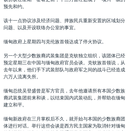
VOA视频
欧洲
科教·文娱·体健
白宫要闻
转
预先和约。
到
VOA今日焦点
非洲
军事
国会报道
检
该十一点协议涉及经济问题、掸族民兵重新安置的区域划分
中文广播
美洲
劳工
美中关系
索
问题、以及开设联络办公室的事宜。
全球议题
环境
美国建国250周年
关注我们
缅甸政府上星期四与克伦族首领达成了停火协议。
埃博拉疫情
美国之音专访
另一个大型少数族裔武装集团是克钦独立组织，该团体已经
预定星期三在中国与缅甸政府官员会谈。克钦族首领说，从
重要讲话与声明
去年以来，他们手下武装部队与政府军之间的战斗已经造成
台海两岸关系
六万人流离失所。
其他语言网站
南中国海争端
缅甸总统吴登盛曾是军方官员，去年他邀请所有本国少数族
关注西藏
裔武装集团前来和谈，以结束国内武装动乱，并帮助在缅甸
建立和平。
关注新疆
GEN Z 看美国
缅甸新政府在三月掌权后不久，就开始与本国的少数族裔团
体进行对话。举行这些会谈是西方民主国家为取消针对缅甸