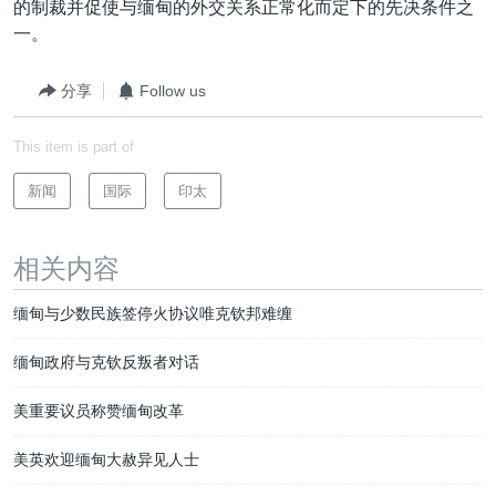
的制裁并促使与缅甸的外交关系正常化而定下的先决条件之
一。
分享
Follow us
This item is part of
新闻
国际
印太
相关内容
缅甸与少数民族签停火协议唯克钦邦难缠
缅甸政府与克钦反叛者对话
美重要议员称赞缅甸改革
美英欢迎缅甸大赦异见人士