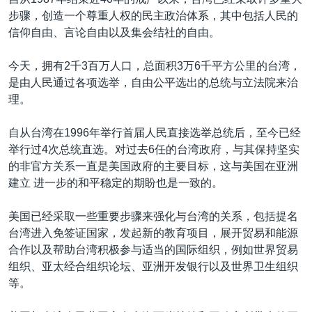
VOA视频
欧洲
科教·文娱·体健
白宫要闻
转
步骤，创造一个尊重人权的民主政治体系，其中包括人民的
到
VOA今日焦点
非洲
军事
国会报道
信仰自由、言论自由以及集会结社的自由。
检
中文广播
美洲
劳工
美中关系
索
今天，拥有2千3百万人口，总面积3万6千平方公里的台湾，
全球议题
环境
美国建国250周年
是由人民通过各项选举，自由公平选出的总统与立法院来治
关注我们
理。
埃博拉疫情
美国之音专访
自从台湾在1996年举行首届人民直接选举总统后，至今已经
举行过4次总统直选。对过去6任的台湾政府，与其保持坚实
重要讲话与声明
的非官方关系一直是美国政府的主要目标，这与美国在亚洲
台海两岸关系
建立 进一步的和平稳定的期盼也是一致的。
其他语言网站
南中国海争端
美国已经采取一些重要步骤来强化与台湾的关系，包括提名
关注西藏
台湾进入免签证国家，发起新的教育项目，展开贸易和能源
合作以及帮助台湾积极参与适当的国际组织，例如世界贸易
关注新疆
组织、亚太经合组织论坛、亚洲开发银行以及世界卫生组织
GEN Z 看美国
等。