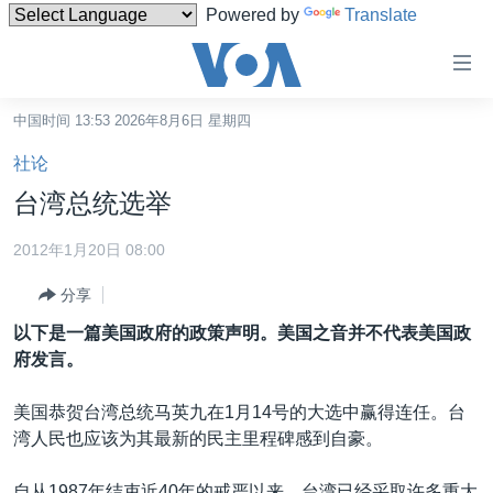
Powered by
Translate
无
障
碍
中国时间 13:53 2026年8月6日 星期四
主页
链
社论
接
美国
台湾总统选举
跳
中国
转
2012年1月20日 08:00
台湾
到
分享
内
港澳
容
以下是一篇美国政府的政策声明。美国之音并不代表美国政
国际
跳
府发言。
转
分类新闻
最新国际新闻
到
美国恭贺台湾总统马英九在1月14号的大选中赢得连任。台
美中关系
印太
经济·金融·贸易
导
湾人民也应该为其最新的民主里程碑感到自豪。
航
热点专题
中东
人权·法律·宗教
跳
自从1987年结束近40年的戒严以来，台湾已经采取许多重大