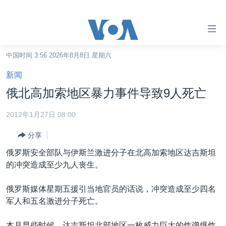
无
障
碍
中国时间 3:56 2026年8月8日 星期六
主页
链
新闻
接
美国
俄北高加索地区暴力事件导致9人死亡
跳
中国
转
2012年1月27日 08:00
台湾
到
分享
内
港澳
容
俄罗斯安全部队与伊斯兰激进分子在北高加索地区达吉斯坦
国际
跳
的冲突造成至少九人丧生。
转
分类新闻
最新国际新闻
到
俄罗斯媒体星期五援引当地官员的话说，冲突造成至少四名
美中关系
印太
经济·金融·贸易
导
军人和五名激进分子死亡。
航
热点专题
中东
人权·法律·宗教
跳
本月早些时候，达吉斯坦北部地区一枚威力巨大的炸弹爆炸