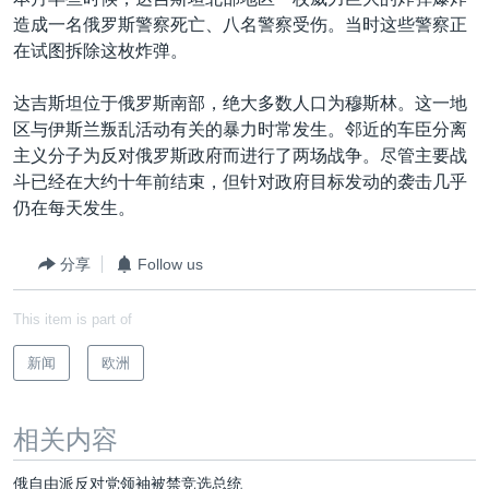
VOA视频
欧洲
科教·文娱·体健
白宫要闻
转
造成一名俄罗斯警察死亡、八名警察受伤。当时这些警察正
到
VOA今日焦点
非洲
军事
国会报道
在试图拆除这枚炸弹。
检
中文广播
美洲
劳工
美中关系
索
达吉斯坦位于俄罗斯南部，绝大多数人口为穆斯林。这一地
全球议题
环境
美国建国250周年
区与伊斯兰叛乱活动有关的暴力时常发生。邻近的车臣分离
关注我们
主义分子为反对俄罗斯政府而进行了两场战争。尽管主要战
埃博拉疫情
斗已经在大约十年前结束，但针对政府目标发动的袭击几乎
美国之音专访
仍在每天发生。
重要讲话与声明
分享
Follow us
台海两岸关系
其他语言网站
This item is part of
南中国海争端
关注西藏
新闻
欧洲
关注新疆
相关内容
GEN Z 看美国
俄自由派反对党领袖被禁竞选总统