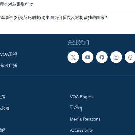
理会对叙采取行动
立军事件(2)吴英死刑案(3)中国为何多次反对制裁独裁国家?
关注我们
VOA卫视
A短波广播
政策
VOA English
体总署
བོད་ཡིག
Media Relations
語網
Accessibility