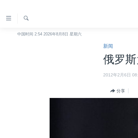
无
障
碍
检
中国时间 2:54 2026年8月8日 星期六
主页
索
链
新闻
美国
接
俄罗斯
中国
跳
转
台湾
2012年2月6日 08:
到
港澳
内
容
分享
国际
跳
分类新闻
最新国际新闻
转
到
美中关系
印太
经济·金融·贸易
导
热点专题
中东
人权·法律·宗教
航
跳
VOA视频
欧洲
科教·文娱·体健
白宫要闻