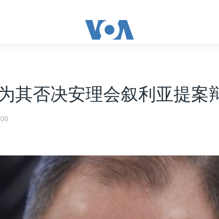
为其否决安理会叙利亚提案
00