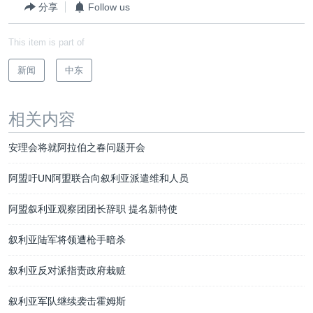
分享
Follow us
This item is part of
新闻
中东
相关内容
安理会将就阿拉伯之春问题开会
阿盟吁UN阿盟联合向叙利亚派遣维和人员
阿盟叙利亚观察团团长辞职 提名新特使
叙利亚陆军将领遭枪手暗杀
叙利亚反对派指责政府栽赃
叙利亚军队继续袭击霍姆斯