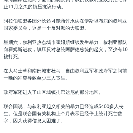
VOA视频
欧洲
科教·文娱·体健
白宫要闻
转
止11月之久的镇压抗议行动。
到
VOA今日焦点
非洲
军事
国会报道
检
阿拉伯联盟各国外长还可能商讨承认在伊斯坦布尔的叙利亚
中文广播
美洲
劳工
美中关系
索
国家委员会，这是一个反对派的大联盟。
全球议题
环境
美国建国250周年
关注我们
星期六，叙利亚热点城市霍姆斯继续发生暴力，叙利亚部队
埃博拉疫情
向霍姆斯进攻，镇压反对总统阿萨德总统的起义，至少有10
美国之音专访
被打死。
重要讲话与声明
在大马士革和南部城市杜马，自由叙利亚军和政府军之间前
台海两岸关系
一晚的冲突导致至少三人丧生。
其他语言网站
南中国海争端
政府军还进入了山区城镇扎巴达尼的部分地区。
关注西藏
联合国说，与叙利亚起义相关的暴力已经造成5400多人丧
关注新疆
生。但是联合国有关机构上个月表示已经停止统计死亡数
GEN Z 看美国
字，因为获得信息太困难了。