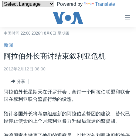
Powered by
Translate
无
障
碍
中国时间 22:06 2026年8月6日 星期四
主页
链
新闻
接
美国
阿拉伯外长商讨结束叙利亚危机
跳
中国
转
2012年2月12日 08:00
台湾
到
分享
内
港澳
容
阿拉伯外长星期天在开罗开会，商讨一个阿拉伯联盟和联合
国际
跳
国在叙利亚联合监督行动的设想。
转
分类新闻
最新国际新闻
到
预计各国外长将考虑组建新的阿拉伯监督团的建议，替代已
美中关系
印太
经济·金融·贸易
导
经停止使命的上个月叙利亚暴力升级后派遣的监督团。
航
热点专题
中东
人权·法律·宗教
跳
海湾国家也撤离了他们的观察员，以抗议叙利亚政府拒绝停