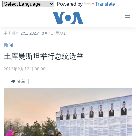
Powered by
Translate
无
障
碍
中国时间 2:52 2026年8月7日 星期五
主页
链
新闻
接
美国
土库曼斯坦举行总统选举
跳
中国
转
2012年2月12日 08:00
台湾
到
分享
内
港澳
容
国际
跳
转
分类新闻
最新国际新闻
到
美中关系
印太
经济·金融·贸易
导
航
热点专题
中东
人权·法律·宗教
跳