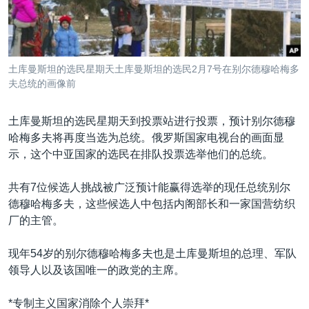
VOA视频
欧洲
科教·文娱·体健
白宫要闻
转
到
VOA今日焦点
非洲
军事
国会报道
检
中文广播
美洲
劳工
美中关系
索
土库曼斯坦的选民星期天土库曼斯坦的选民2月7号在别尔德穆哈梅多
全球议题
环境
美国建国250周年
夫总统的画像前
关注我们
埃博拉疫情
土库曼斯坦的选民星期天到投票站进行投票，预计别尔德穆
美国之音专访
哈梅多夫将再度当选为总统。俄罗斯国家电视台的画面显
示，这个中亚国家的选民在排队投票选举他们的总统。
重要讲话与声明
台海两岸关系
其他语言网站
共有7位候选人挑战被广泛预计能赢得选举的现任总统别尔
德穆哈梅多夫，这些候选人中包括内阁部长和一家国营纺织
南中国海争端
厂的主管。
关注西藏
现年54岁的别尔德穆哈梅多夫也是土库曼斯坦的总理、军队
关注新疆
领导人以及该国唯一的政党的主席。
GEN Z 看美国
*专制主义国家消除个人崇拜*