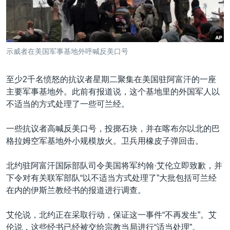
VOA视频
欧洲
科教·文娱·体健
白宫要闻
转
到
VOA今日焦点
非洲
军事
国会报道
检
中文广播
美洲
劳工
美中关系
索
示威者在美国军事基地外呼喊反美口号
全球议题
环境
美国建国250周年
关注我们
埃博拉疫情
至少2千名愤怒的抗议者星期二聚集在美国驻阿富汗的一座
主要军事基地外。此前有报道说，这个基地里的外国军人以
美国之音专访
不适当的方式处理了一些可兰经。
重要讲话与声明
一些抗议者高喊反美口号，投掷石块，并在喀布尔以北的巴
台海两岸关系
其他语言网站
格拉姆空军基地外小规模放火。卫兵用橡皮子弹回击。
南中国海争端
北约驻阿富汗国际部队司令美国将军约翰·艾伦立即致歉，并
关注西藏
下令对有关联军部队“以不适当方式处理了”大批包括可兰经
关注新疆
在内的伊斯兰教经书的报道进行调查。
GEN Z 看美国
艾伦说，北约正在采取行动，保证这一事件“不再发生”。艾
伦说，这些经书已经被交给宗教当局进行“适当处理”。