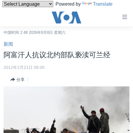
Powered by
Translate
无
障
碍
中国时间 2:48 2026年8月8日 星期六
主页
链
新闻
接
美国
阿富汗人抗议北约部队亵渎可兰经
跳
中国
转
2012年2月21日 08:00
台湾
到
分享
内
港澳
容
国际
跳
转
分类新闻
最新国际新闻
到
美中关系
印太
经济·金融·贸易
导
航
热点专题
中东
人权·法律·宗教
跳