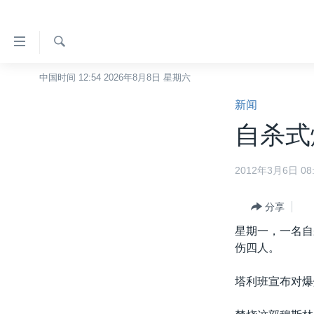
无
障
碍
检
中国时间 12:54 2026年8月8日 星期六
主页
索
链
新闻
美国
接
自杀式
中国
跳
转
台湾
2012年3月6日 08:
到
港澳
内
容
分享
国际
跳
星期一，一名自
分类新闻
最新国际新闻
转
伤四人。
到
美中关系
印太
经济·金融·贸易
导
塔利班宣布对爆
热点专题
中东
人权·法律·宗教
航
跳
VOA视频
欧洲
科教·文娱·体健
白宫要闻