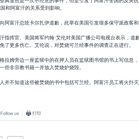
圣典显然是一次不经意的事件，但是引发了阿富汗全国的反美抗
美国和阿富汗的关系受到影响。
向阿富汗总统卡尔扎伊道歉，此举在美国引发很多保守派政客和
汗指挥官、美国将军约翰·艾伦对美国广播公司电视台表示，道
免了更多伤亡。艾伦说，对焚烧可兰经事件的调查正在进行。
格拉姆旁边一座监狱中的在押人员在监狱图书馆的书上写信息，
一些非宗教书籍一并放入焚烧炉烧毁。
人并不知道这些被焚烧的书中包括可兰经。阿富汗员工将火扑灭
Follow us
打印