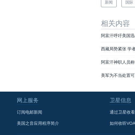
新闻
国际
相关内容
阿富汗呼吁美国迅
西藏局势紧张 学
阿富汗神职人员称
美军为不当处置可
网上服务
卫星信息
订阅电邮新闻
通过卫星收看
美国之音应用程序简介
如何收听VO