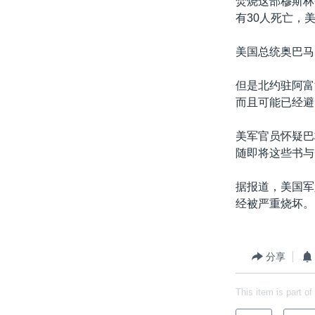
焚烧这部穆斯林
转
有30人死亡，
VOA今日焦点
非洲
军事
国会报道
到
检
中文广播
美洲
劳工
美中关系
美国总统奥巴马
索
全球议题
环境
美国建国250周年
但是北约驻阿富
埃博拉疫情
而且可能已经避
美国之音专访
美军官员怀疑巴
重要讲话与声明
随即将这些书与
台海两岸关系
据报道，美国军
南中国海争端
经被严重烧坏。
关注西藏
关注新疆
分享
GEN Z 看美国
This item is part of