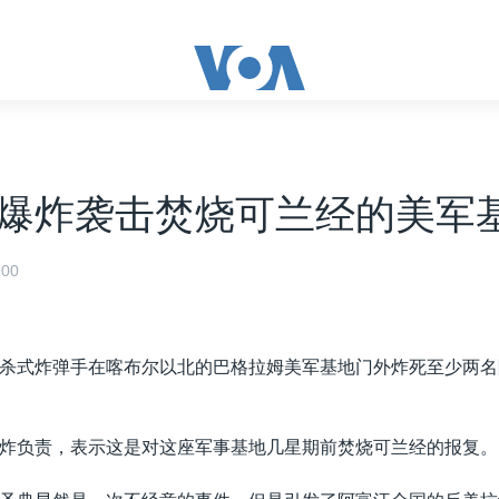
爆炸袭击焚烧可兰经的美军
00
杀式炸弹手在喀布尔以北的巴格拉姆美军基地门外炸死至少两名
炸负责，表示这是对这座军事基地几星期前焚烧可兰经的报复。