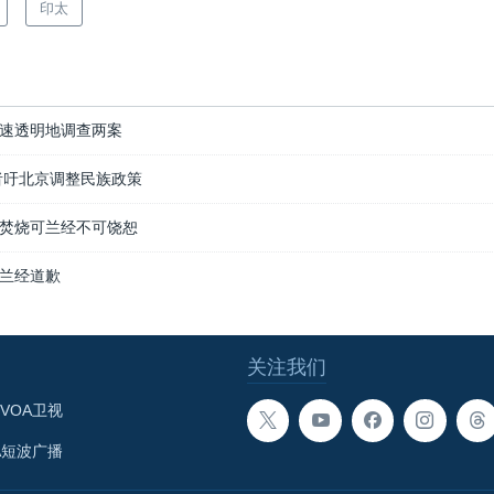
印太
速透明地调查两案
者吁北京调整民族政策
焚烧可兰经不可饶恕
兰经道歉
关注我们
VOA卫视
A短波广播