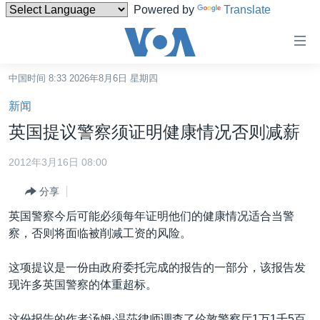
Powered by
Translate
无
障
碍
中国时间 8:33 2026年8月6日 星期四
主页
链
新闻
接
美国
英国提议警察须证明健康情况否则减薪
跳
中国
转
2012年3月16日 08:00
台湾
到
分享
内
港澳
容
英国警察今后可能必须每年证明他们的健康情况适合当警
国际
跳
察，否则将面临被削减工资的风险。
转
分类新闻
最新国际新闻
到
这项提议是一份由政府委托完成的报告的一部分，该报告发
美中关系
印太
经济·金融·贸易
导
现许多英国警察的体重超标。
航
热点专题
中东
人权·法律·宗教
跳
这份报告的作者汤姆·温莎律师调查了伦敦警察厅1万1千5百