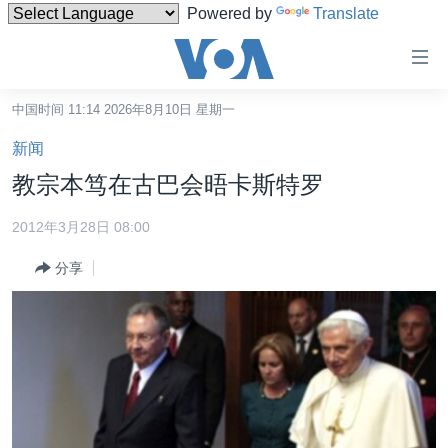
Powered by
Translate
无
障
碍
中国时间 11:14 2026年8月10日 星期一
主页
链
新闻
接
美国
教宗本笃在古巴会晤卡斯特罗
跳
中国
转
2012年3月28日 08:00
台湾
到
分享
内
港澳
容
国际
跳
转
分类新闻
最新国际新闻
到
美中关系
印太
经济·金融·贸易
导
航
热点专题
中东
人权·法律·宗教
跳