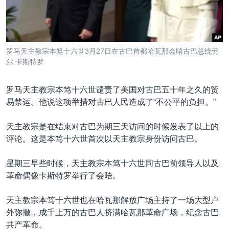
VOA视频
欧洲
科教·文娱·体健
白宫要闻
转
到
VOA今日焦点
非洲
军事
国会报道
检
中文广播
美洲
劳工
美中关系
索
罗马天主教宗本笃十六世3月27日在古巴首都哈瓦那会晤古巴总统劳
全球议题
环境
美国建国250周年
尔.卡斯特罗
关注我们
埃博拉疫情
罗马天主教宗本笃十六世谴责了美国对古巴五十年之久的贸
美国之音专访
易禁运。他说这项举措对古巴人民造成了“不公平的负担。”
重要讲话与声明
天主教宗是在结束对古巴为期三天访问的时候发表了以上的
台海两岸关系
其他语言网站
评论。这是本笃十六世首次以天主教宗身份访问古巴。
南中国海争端
星期三早些时候，天主教宗本笃十六世同古巴前领导人以及
关注西藏
革命偶像卡斯特罗举行了会晤。
关注新疆
天主教宗本笃十六世也在哈瓦那解放广场主持了一场大型户
GEN Z 看美国
外弥撒，成千上万的古巴人挤满哈瓦那革命广场，纪念古巴
共产革命。