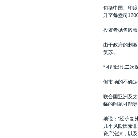
转
包括中国、印度
VOA今日焦点
非洲
军事
国会报道
到
升至每盎司12
检
中文广播
美洲
劳工
美中关系
索
投资者抛售股票
全球议题
环境
美国建国250周年
埃博拉疫情
由于政府的刺激
复苏。
美国之音专访
重要讲话与声明
*可能出现二次
台海两岸关系
但市场的不确定
南中国海争端
联合国亚洲及太
关注西藏
临的问题可能导
关注新疆
她说：“经济复
GEN Z 看美国
几个风险因素非
资产泡沫，以及