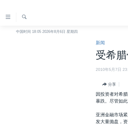
无
障
碍
检
中国时间 18:05 2026年8月6日 星期四
主页
索
链
新闻
美国
接
受希腊
中国
跳
转
台湾
2010年5月7日 23:
到
港澳
内
容
分享
国际
跳
因投资者对希腊
分类新闻
最新国际新闻
转
暴跌。尽管如此
到
美中关系
印太
经济·金融·贸易
导
亚洲金融市场紧
热点专题
中东
人权·法律·宗教
航
发大量抛盘，资
跳
VOA视频
欧洲
科教·文娱·体健
白宫要闻