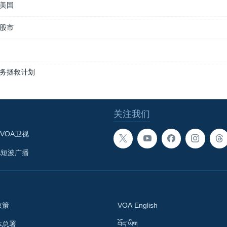
美国
股市
务拯救计划
关注我们
VOA卫视
A短波广播
政策
VOA English
体总署
བོད་ཡིག