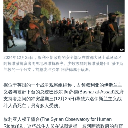
VOA视频
欧洲
科教·文娱·体健
白宫要闻
转
到
VOA今日焦点
非洲
军事
国会报道
检
中文广播
美洲
劳工
美中关系
索
全球议题
环境
美国建国250周年
关注我们
埃博拉疫情
美国之音专访
2024年12月25日，叙利亚新政府的安全部队在首都大马士革马泽区
阿拉维派抗议者周围地段维持秩序。少数族群阿拉维派是什叶派伊斯
重要讲话与声明
兰教的一个分支，前总统巴沙尔·阿萨德属于该派。
台海两岸关系
其他语言网站
南中国海争端
据位于英国的一个战争观察组织称，占领叙利亚的伊斯兰主
义者与被赶下台的总统巴沙尔·阿萨德(Bashar al-Assad)政府
关注西藏
支持者之间的冲突星期三(12月25日)导致六名伊斯兰主义战
关注新疆
斗人员死亡，另有多人受伤。
GEN Z 看美国
叙利亚人权了望台(The Syrian Observatory for Human
Rights)说，这些战斗人员在试图逮捕一名阿萨德政府的前官