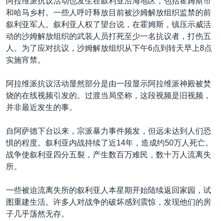
阿拉维派抗议活动也发生在叙利亚沿海地区，包括霍姆斯市
和哈马乡村。一些人呼吁释放目前被沙姆解放组织监禁的前
叙利亚军人。叙利亚人权了望台说，在霍姆斯，镇压示威活
动的沙姆解放组织的武装人员打死至少一名抗议者，打伤五
人。为了应对抗议，沙姆解放组织从下午6点到转天早上8点
实施宵禁。
阿拉维派抗议活动显然部分是由一段显示阿拉维派神殿被焚
烧的在线视频引发的。过渡当局坚称，这段视频是旧视频，
并非最近发生的事。
自阿萨德下台以来，宗派暴力事件频发，但远未达到人们恐
惧的程度。叙利亚内战持续了近14年，造成约50万人死亡。
战争使叙利亚四分五裂，产生数百万难民，数十万人流离失
所。
一些被迫流离失所的叙利亚人本星期开始陆续返回家园，试
图重建生活。许多人对战争的破坏感到震惊，发现他们的房
子几乎荡然无存。