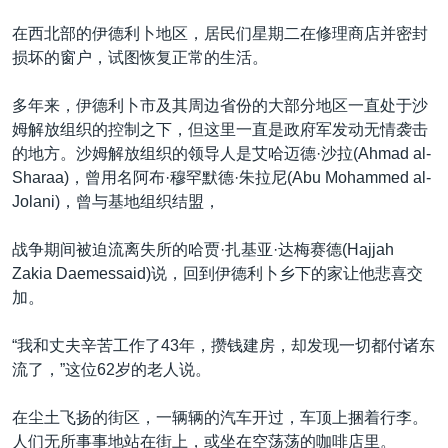
在西北部的伊德利卜地区，居民们星期二在修理商店并密封
损坏的窗户，试图恢复正常的生活。
多年来，伊德利卜市及其周边省份的大部分地区一直处于沙
姆解放组织的控制之下，但这里一直是政府军发动无情袭击
的地方。沙姆解放组织的领导人是艾哈迈德·沙拉(Ahmad al-
Sharaa)，曾用名阿布·穆罕默德·朱拉尼(Abu Mohammed al-
Jolani)，曾与基地组织结盟，
战争期间被迫流离失所的哈贾·扎基亚·达梅赛德(Hajjah
Zakia Daemessaid)说，回到伊德利卜乡下的家让他悲喜交
加。
“我和丈夫辛苦工作了43年，攒钱建房，却发现一切都付诸东
流了，”这位62岁的老人说。
在尘土飞扬的街区，一辆辆的汽车开过，车顶上捆着行李。
人们无所事事地站在街上，或坐在空荡荡的咖啡店里。