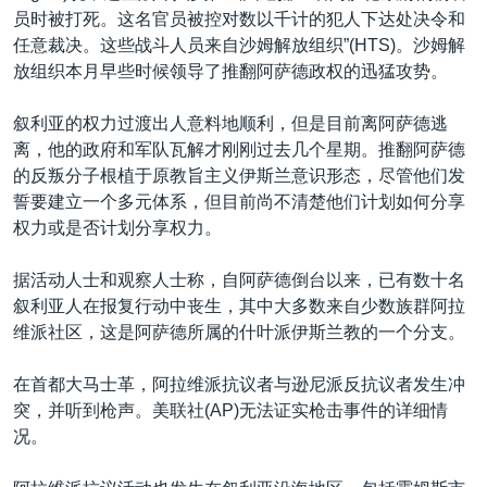
员时被打死。这名官员被控对数以千计的犯人下达处决令和
任意裁决。这些战斗人员来自沙姆解放组织”(HTS)。沙姆解
放组织本月早些时候领导了推翻阿萨德政权的迅猛攻势。
叙利亚的权力过渡出人意料地顺利，但是目前离阿萨德逃
离，他的政府和军队瓦解才刚刚过去几个星期。推翻阿萨德
的反叛分子根植于原教旨主义伊斯兰意识形态，尽管他们发
誓要建立一个多元体系，但目前尚不清楚他们计划如何分享
权力或是否计划分享权力。
据活动人士和观察人士称，自阿萨德倒台以来，已有数十名
叙利亚人在报复行动中丧生，其中大多数来自少数族群阿拉
维派社区，这是阿萨德所属的什叶派伊斯兰教的一个分支。
在首都大马士革，阿拉维派抗议者与逊尼派反抗议者发生冲
突，并听到枪声。美联社(AP)无法证实枪击事件的详细情
况。