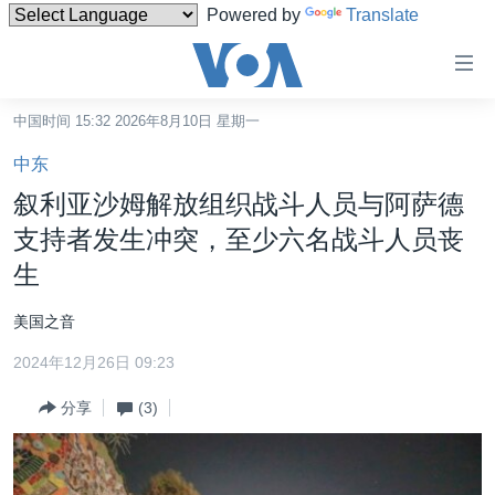
Powered by
Translate
无
障
碍
中国时间 15:32 2026年8月10日 星期一
主页
链
中东
接
美国
叙利亚沙姆解放组织战斗人员与阿萨德
跳
中国
支持者发生冲突，至少六名战斗人员丧
转
台湾
生
到
内
港澳
美国之音
容
国际
跳
2024年12月26日 09:23
转
分类新闻
最新国际新闻
到
分享
(3)
美中关系
印太
经济·金融·贸易
导
航
热点专题
中东
人权·法律·宗教
跳