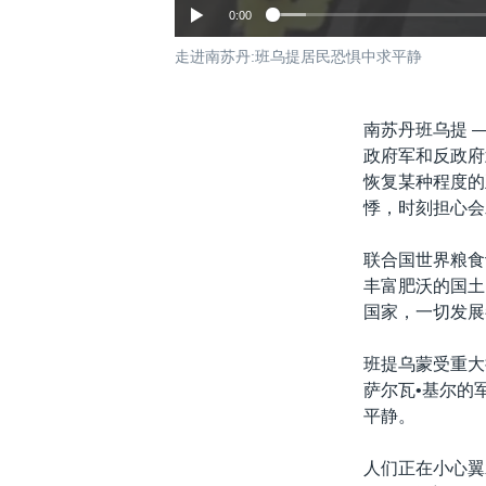
0:00
走进南苏丹:班乌提居民恐惧中求平静
南苏丹班乌提 
政府军和反政府
恢复某种程度的
悸，时刻担心会
联合国世界粮食
丰富肥沃的国土
国家，一切发展
班提乌蒙受重大
萨尔瓦•基尔的
平静。
人们正在小心翼