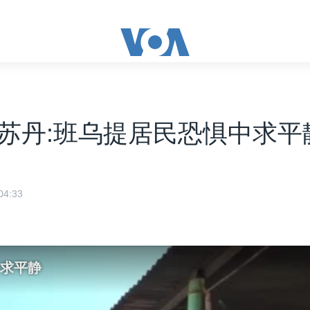
苏丹:班乌提居民恐惧中求平
4:33
中求平静