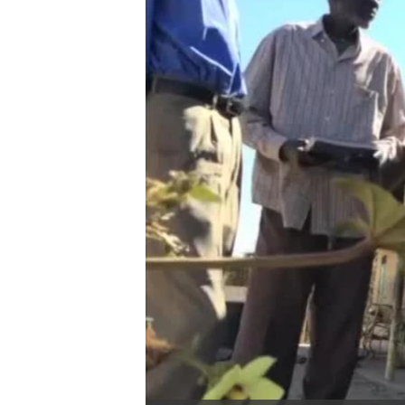
转
VOA今日焦点
非洲
军事
国会报道
到
检
中文广播
美洲
劳工
美中关系
索
全球议题
环境
美国建国250周年
埃博拉疫情
美国之音专访
重要讲话与声明
台海两岸关系
南中国海争端
关注西藏
关注新疆
GEN Z 看美国