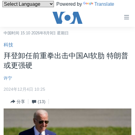
Powered by
Translate
无
障
碍
中国时间 15:10 2026年8月9日 星期日
主页
链
科技
接
美国
拜登卸任前重拳出击中国AI软肋 特朗普
跳
中国
或更强硬
转
台湾
到
许宁
内
港澳
容
2024年12月4日 10:25
国际
跳
分享
(13)
转
分类新闻
最新国际新闻
到
美中关系
印太
经济·金融·贸易
导
航
热点专题
中东
人权·法律·宗教
跳