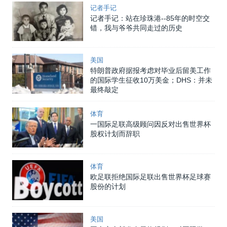
记者手记
记者手记：站在珍珠港--85年的时空交
错，我与爷爷共同走过的历史
美国
特朗普政府据报考虑对毕业后留美工作
的国际学生征收10万美金；DHS：并未
最终敲定
体育
一国际足联高级顾问因反对出售世界杯
股权计划而辞职
体育
欧足联拒绝国际足联出售世界杯足球赛
股份的计划
美国