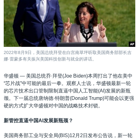
VOA视频
欧洲
科教·文娱·体健
白宫要闻
转
到
VOA今日焦点
非洲
军事
国会报道
检
中文广播
美洲
劳工
美中关系
索
全球议题
环境
美国建国250周年
关注我们
埃博拉疫情
2022年8月9日，美国总统拜登在白宫南草坪听取美国商务部部长吉
美国之音专访
娜·雷蒙多有关振兴美国科技创新与就业的讲话。
重要讲话与声明
华盛顿 —
美国总统乔·拜登(Joe Biden)本周打出了他在美中
台海两岸关系
“芯片战”中可能的最后一拳。观察人士说，华盛顿最新一轮
其他语言网站
的芯片技术出口管制限制直逼中国人工智能(AI)发展的新瓶
南中国海争端
颈。下一届总统唐纳德·特朗普(Donald Trump)可能会以更强
关注西藏
硬的方式扩大华盛顿对中国的战略技术封锁。
关注新疆
新管控直逼中国AI发展新瓶颈？
GEN Z 看美国
美国商务部工业与安全局(BIS)12月2日发布公告说，新一轮