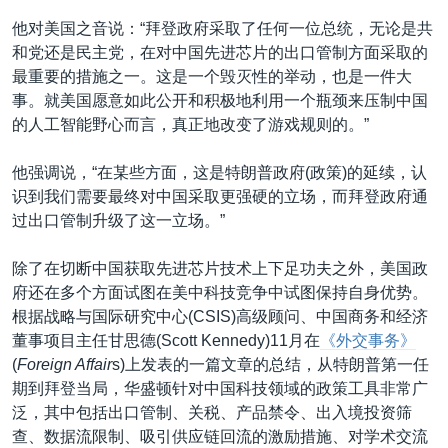
他对美国之音说：“拜登政府采取了任何一位总统，无论是共
和党还是民主党，在对中国先进芯片的出口管制方面采取的
最重要的措施之一。这是一个毁灭性的举动，也是一件大
事。就美国愿意如此公开和积极地利用一个瓶颈来压制中国
的人工智能野心而言，真正地改变了游戏规则的。”
他强调说，“在某些方面，这是特朗普政府(政策)的延续，认
识到我们需要最终对中国采取更强硬的立场，而拜登政府通
过出口管制升级了这一立场。”
除了在切断中国获取先进芯片技术上下足功夫之外，美国政
府还在多个方面试图在美中科技竞争中试图保持自身优势。
根据战略与国际研究中心(CSIS)高级顾问、中国商务和经济
董事项目主任甘思德(Scott Kennedy)11月在
《外交事务》
(
Foreign Affair
s)上发表的一篇文章的总结，从特朗普第一任
期到拜登当局，华盛顿针对中国科技领域的政策工具非常广
泛，其中包括出口管制、关税、产品禁令、出入境投资筛
查、数据流限制、吸引供应链回流的激励措施、对学术交流