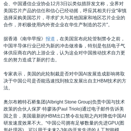
会、中国通信企业协会12月3日以类似措辞发文称，业界对
美国芯片产品的信任和信心已经动摇，呼应其相关行业“审慎
选择采购美国芯片，寻求扩大与其他国家和地区芯片企业的
合作，并积极使用内外资企业在华生产制造的芯片”。
据香港《南华早报》
报道
，在美国宣布此轮管制禁令之前，
中国半导体行业已经为新的冲击做准备，特别是包括电子气
体供应商在内的上游企业，认为这会对中国推动技术自力更
生的努力造成了新的打击。
专家表示，美国的此轮制裁是否对中国AI发展造成影响将取
决于中国公司是否能迅速找到独立发展出自主HBM技术的方
法。
奥尔布赖特石桥集团(Albright Stone Group)负责中国与技术
政策的合伙人保罗·特廖洛(Paul Triolo)通过电子邮件告诉美
国之音，美国最新的HBM出口禁令在短期之内对降低中国AI
研发速度效果不大。“中国公司拥有足够数量的先进GPU(图
形处理器)，可以用于未来2-3年内开发先进的人工智能模